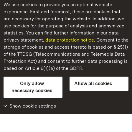
We use cookies to provide you an optimal website
experience. First and foremost, these are cookies that
are necessary for operating the website. In addition, we
use cookies for the purpose of analysis and anonymized
State Palaces and Gardens of Baden-Wuerttemberg
statistics. You can find further information in our data
privacy statement.
data protection notice.
Consent to the
storage of cookies and access thereto is based on § 25(1)
of the TTDSG (Telecommunications and Telemedia Data
Staatliche Schlösser und Gärten Baden‑Württemberg
Protection Act) and consent to further data processing is
based on Article 6(1)(a) of the GDPR.
State Palaces and Gardens of Baden-Wuerttemberg
Only allow
Allow all cookies
Contact us
FAQ
Masthead
Data protection
necessary cookies
Declaration on barrier-free access
BITV-konform (geprüfte Seiten)
Show cookie settings
More
Home
Monuments