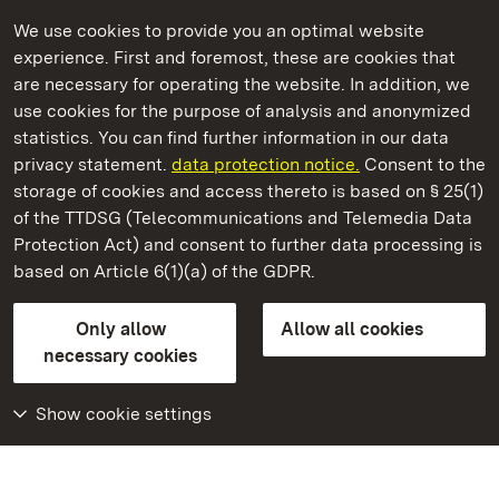
We use cookies to provide you an optimal website
experience. First and foremost, these are cookies that
are necessary for operating the website. In addition, we
use cookies for the purpose of analysis and anonymized
State Palaces and Gardens of Baden-Wuerttemberg
statistics. You can find further information in our data
privacy statement.
data protection notice.
Consent to the
storage of cookies and access thereto is based on § 25(1)
of the TTDSG (Telecommunications and Telemedia Data
Staatliche Schlösser und Gärten Baden‑Württemberg
Protection Act) and consent to further data processing is
based on Article 6(1)(a) of the GDPR.
State Palaces and Gardens of Baden-Wuerttemberg
Only allow
Allow all cookies
Contact us
FAQ
Masthead
Data protection
necessary cookies
Declaration on barrier-free access
BITV-konform (geprüfte Seiten)
Show cookie settings
More