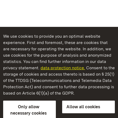
We use cookies to provide you an optimal website
experience. First and foremost, these are cookies that
are necessary for operating the website. In addition, we
use cookies for the purpose of analysis and anonymized
State Palaces and Gardens of Baden-Wuerttemberg
statistics. You can find further information in our data
privacy statement.
data protection notice.
Consent to the
storage of cookies and access thereto is based on § 25(1)
of the TTDSG (Telecommunications and Telemedia Data
Staatliche Schlösser und Gärten Baden‑Württemberg
Protection Act) and consent to further data processing is
based on Article 6(1)(a) of the GDPR.
State Palaces and Gardens of Baden-Wuerttemberg
Only allow
Allow all cookies
Contact us
FAQ
Masthead
Data protection
necessary cookies