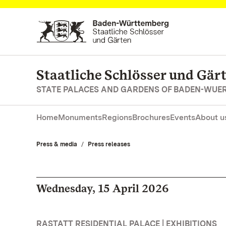
Navigate to main page
Staatliche Schlösser und Gä
STATE PALACES AND GARDENS OF BADEN-WUE
Home
Monuments
Regions
Brochures
Events
About u
Press & media
Press releases
Wednesday, 15 April 2026
RASTATT RESIDENTIAL PALACE | EXHIBITIONS