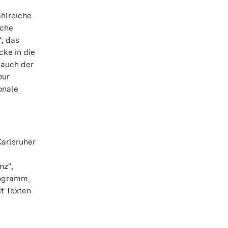
ahlreiche
sche
“, das
cke in die
 auch der
our
onale
Karlsruher
nz“,
rogramm,
t Texten