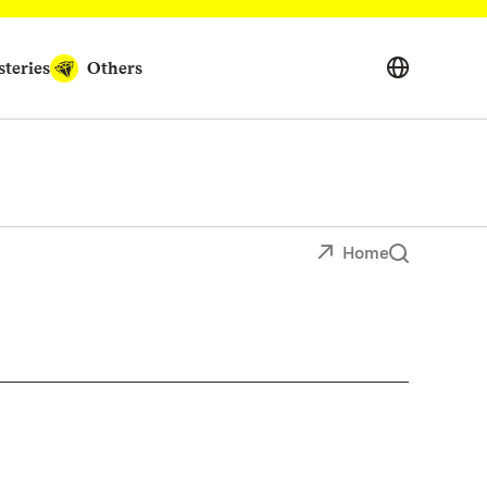
teries
Others
Home