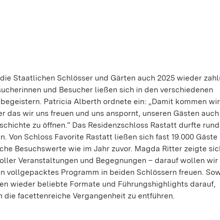
ie Staatlichen Schlösser und Gärten auch 2025 wieder zahl
sucherinnen und Besucher ließen sich in den verschiedenen
egeistern. Patricia Alberth ordnete ein: „Damit kommen wir
er das wir uns freuen und uns anspornt, unseren Gästen auch 
chichte zu öffnen.“ Das Residenzschloss Rastatt durfte rund
 Von Schloss Favorite Rastatt ließen sich fast 19.000 Gäste
iche Besuchswerte wie im Jahr zuvor. Magda Ritter zeigte sic
 toller Veranstaltungen und Begegnungen – darauf wollen wir
ein vollgepacktes Programm in beiden Schlössern freuen. So
ten wieder beliebte Formate und Führungshighlights darauf,
 die facettenreiche Vergangenheit zu entführen.