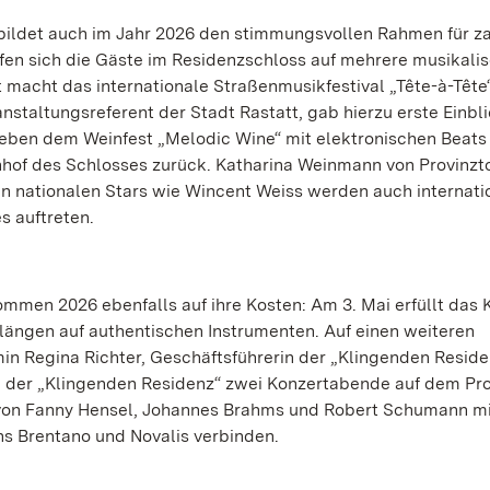
 bildet auch im Jahr 2026 den stimmungsvollen Rahmen für z
rfen sich die Gäste im Residenzschloss auf mehrere musikali
 macht das internationale Straßenmusikfestival „Tête-à-Tête
anstaltungsreferent der Stadt Rastatt, gab hierzu erste Einbli
 neben dem Weinfest „Melodic Wine“ mit elektronischen Beats
nhof des Schlosses zurück. Katharina Weinmann von Provinzt
n nationalen Stars wie Wincent Weiss werden auch internati
s auftreten.
men 2026 ebenfalls auf ihre Kosten: Am 3. Mai erfüllt das 
ängen auf authentischen Instrumenten. Auf einen weiteren
 Regina Richter, Geschäftsführerin der „Klingenden Reside
i der „Klingenden Residenz“ zwei Konzertabende auf dem P
 von Fanny Hensel, Johannes Brahms und Robert Schumann mi
s Brentano und Novalis verbinden.