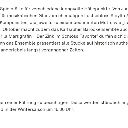
Spielstätte für verschiedene klangvolle Höhepunkte. Von Jun
 für musikalischen Glanz im ehemaligen Lustschloss Sibylla 
 Komponisten, die jeweils zu einem bestimmten Motto wie „
4. Oktober macht zudem das Karlsruher Barockensemble auc
r la Markgräfin – Der Zink im Schloss Favorite“ dürfen sich d
nn das Ensemble präsentiert alle Stücke auf historisch auth
langerlebnis längst vergangener Zeiten.
en einer Führung zu besichtigen. Diese werden stündlich an
d in der Wintersaison um 16.00 Uhr.