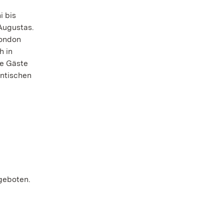
i bis
Augustas.
London
h in
ie Gäste
entischen
geboten.