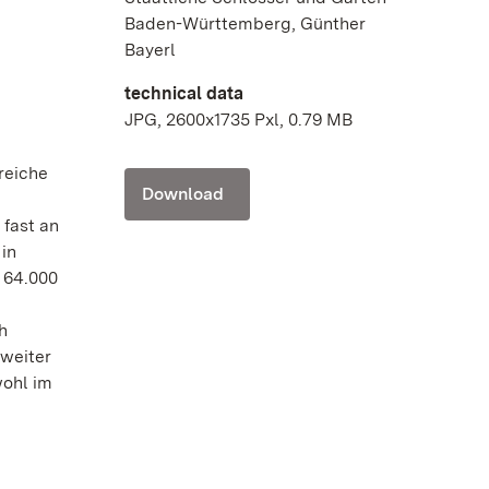
Baden-Württemberg, Günther
Bayerl
technical data
JPG, 2600x1735 Pxl, 0.79 MB
reiche
Download
 fast an
in
 64.000
h
 weiter
wohl im