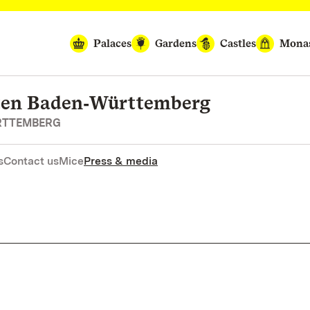
Palaces
Gardens
Castles
Monas
rten Baden‑Württemberg
RTTEMBERG
s
Contact us
Mice
Press & media