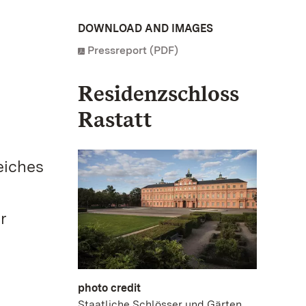
DOWNLOAD AND IMAGES
Pressreport (PDF)
Residenzschloss
Rastatt
eiches
r
photo credit
Staatliche Schlösser und Gärten