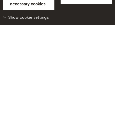
Contact us
FAQ
Masthead
Data protection
necessary cookies
Declaration on barrier-free access
BITV-konform (geprüfte Seiten)
Show cookie settings
More
Home
Monuments
Visit our Facebook
page
Visit our Instagram
page
Visit our YouTube
channel
Get to know our apps
Google Play Store
App Store for iPhone