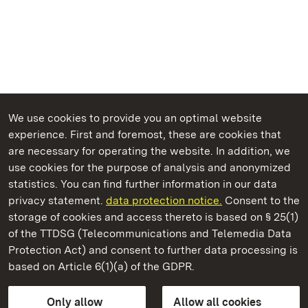
We use cookies to provide you an optimal website
experience. First and foremost, these are cookies that
are necessary for operating the website. In addition, we
use cookies for the purpose of analysis and anonymized
State Palaces and Gardens of Baden-Wuerttemberg
statistics. You can find further information in our data
privacy statement.
data protection notice.
Consent to the
storage of cookies and access thereto is based on § 25(1)
of the TTDSG (Telecommunications and Telemedia Data
Staatliche Schlösser und Gärten Baden‑Württemberg
Protection Act) and consent to further data processing is
based on Article 6(1)(a) of the GDPR.
State Palaces and Gardens of Baden-Wuerttemberg
Only allow
Allow all cookies