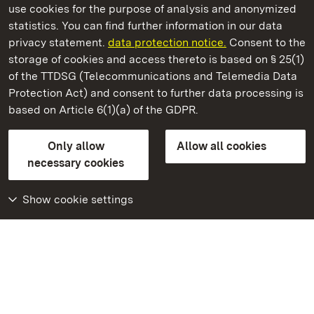
use cookies for the purpose of analysis and anonymized
State Palaces and Gardens of Baden-Wuerttemberg
statistics. You can find further information in our data
privacy statement.
data protection notice.
Consent to the
storage of cookies and access thereto is based on § 25(1)
of the TTDSG (Telecommunications and Telemedia Data
Staatliche Schlösser und Gärten Baden‑Württemberg
Protection Act) and consent to further data processing is
based on Article 6(1)(a) of the GDPR.
State Palaces and Gardens of Baden-Wuerttemberg
Only allow
Allow all cookies
Contact us
FAQ
Masthead
Data protection
necessary cookies
Declaration on barrier-free access
BITV-konform (geprüfte Seiten)
Show cookie settings
More
Home
Monuments
Visit our Facebook
page
Visit our Instagram