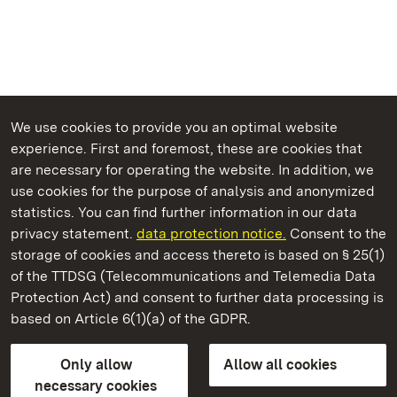
We use cookies to provide you an optimal website
experience. First and foremost, these are cookies that
are necessary for operating the website. In addition, we
use cookies for the purpose of analysis and anonymized
State Palaces and Gardens of Baden-Wuerttemberg
statistics. You can find further information in our data
privacy statement.
data protection notice.
Consent to the
storage of cookies and access thereto is based on § 25(1)
of the TTDSG (Telecommunications and Telemedia Data
Staatliche Schlösser und Gärten Baden‑Württemberg
Protection Act) and consent to further data processing is
based on Article 6(1)(a) of the GDPR.
State Palaces and Gardens of Baden-Wuerttemberg
Only allow
Allow all cookies
Contact us
FAQ
Masthead
Data protection
necessary cookies