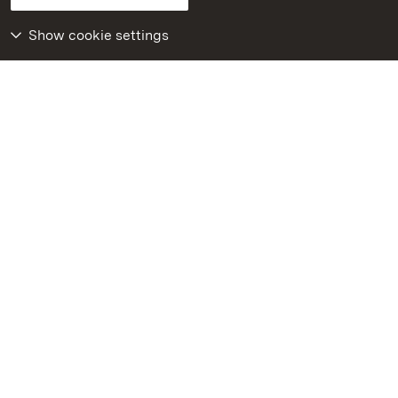
Declaration on barrier-free access
BITV-konform (geprüfte Seiten)
Show cookie settings
More
Home
Monuments
Visit our Facebook
page
Visit our Instagram
page
Visit our YouTube
channel
Get to know our apps
Google Play Store
App Store for iPhone