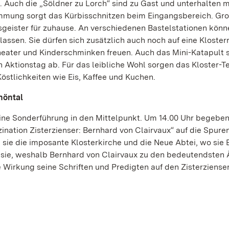
. Auch die „Söldner zu Lorch“ sind zu Gast und unterhalten m
mmung sorgt das Kürbisschnitzen beim Eingangsbereich. Gr
geister für zuhause. An verschiedenen Bastelstationen könn
 lassen. Sie dürfen sich zusätzlich auch noch auf eine Klosterr
ter und Kinderschminken freuen. Auch das Mini-Katapult s
 Aktionstag ab. Für das leibliche Wohl sorgen das Kloster-T
östlichkeiten wie Eis, Kaffee und Kuchen.
höntal
eine Sonderführung in den Mittelpunkt. Um 14.00 Uhr begeben
ation Zisterzienser: Bernhard von Clairvaux“ auf die Spure
ie die imposante Klosterkirche und die Neue Abtei, wo sie 
n sie, weshalb Bernhard von Clairvaux zu den bedeutendsten
 Wirkung seine Schriften und Predigten auf den Zisterziense