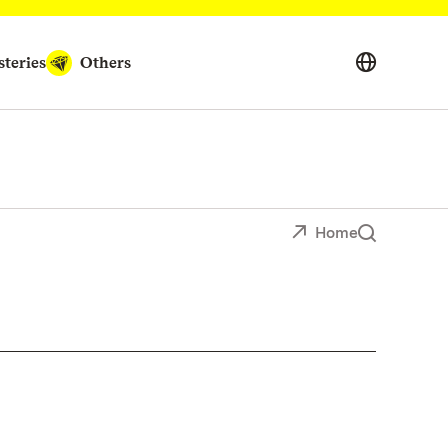
teries
Others
Home