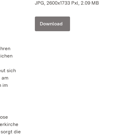
JPG, 2600x1733 Pxl, 2.09 MB
Download
ihren
lichen
eut sich
e am
h im
lose
terkirche
sorgt die