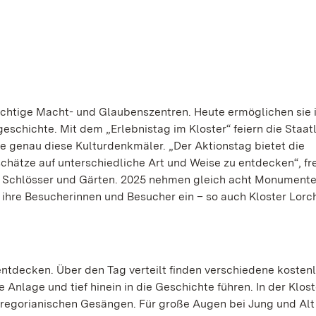
ichtige Macht- und Glaubenszentren. Heute ermöglichen sie 
geschichte. Mit dem „Erlebnistag im Kloster“ feiern die Staat
ue genau diese Kulturdenkmäler. „Der Aktionstag bietet die
schätze auf unterschiedliche Art und Weise zu entdecken“, fr
hen Schlösser und Gärten. 2025 nehmen gleich acht Monument
n ihre Besucherinnen und Besucher ein – so auch Kloster Lorc
 entdecken. Über den Tag verteilt finden verschiedene kosten
e Anlage und tief hinein in die Geschichte führen. In der Klos
gregorianischen Gesängen. Für große Augen bei Jung und Alt 