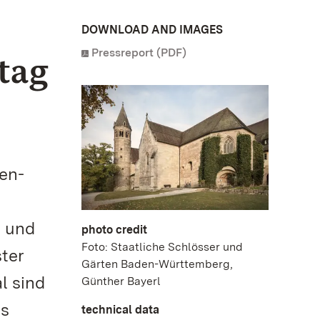
DOWNLOAD AND IMAGES
Pressreport (PDF)
tag
en-
n und
photo credit
Foto: Staatliche Schlösser und
ster
Gärten Baden-Württemberg,
l sind
Günther Bayerl
is
technical data