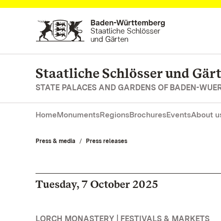
Navigate to main page
Staatliche Schlösser und Gä
STATE PALACES AND GARDENS OF BADEN-WUE
Home
Monuments
Regions
Brochures
Events
About u
Press & media
Press releases
Tuesday, 7 October 2025
LORCH MONASTERY | FESTIVALS & MARKETS