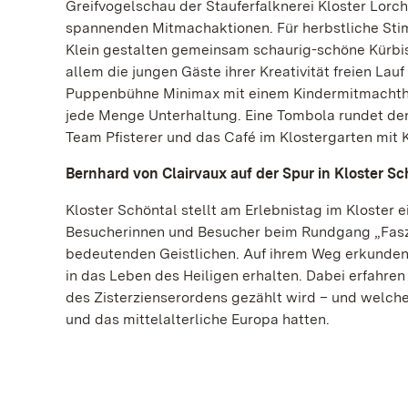
Greifvogelschau der Stauferfalknerei Kloster Lorch
spannenden Mitmachaktionen. Für herbstliche Sti
Klein gestalten gemeinsam schaurig-schöne Kürbis
allem die jungen Gäste ihrer Kreativität freien Lauf
Puppenbühne Minimax mit einem Kindermitmachthea
jede Menge Unterhaltung. Eine Tombola rundet den
Team Pfisterer und das Café im Klostergarten mit K
Bernhard von Clairvaux auf der Spur in Kloster Sc
Kloster Schöntal stellt am Erlebnistag im Kloster 
Besucherinnen und Besucher beim Rundgang „Faszin
bedeutenden Geistlichen. Auf ihrem Weg erkunden s
in das Leben des Heiligen erhalten. Dabei erfahre
des Zisterzienserordens gezählt wird – und welche
und das mittelalterliche Europa hatten.