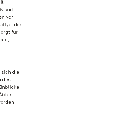
it
oß und
en vor
allye, die
orgt für
eam,
 sich die
n des
Einblicke
 Äbten
rorden