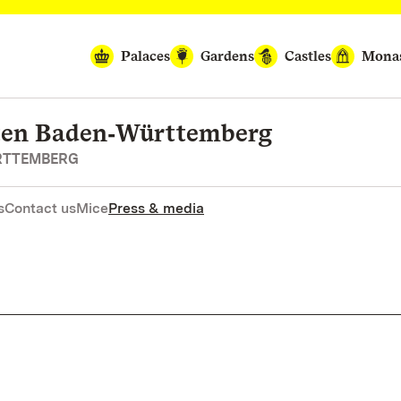
Palaces
Gardens
Castles
Monas
rten Baden‑Württemberg
RTTEMBERG
s
Contact us
Mice
Press & media