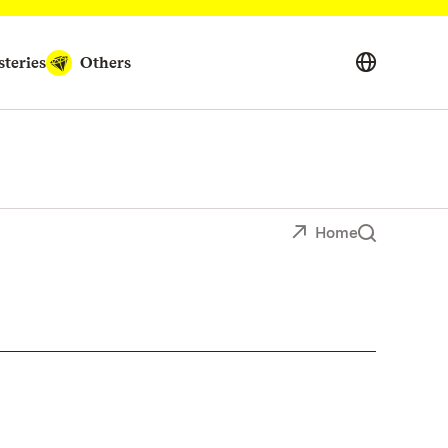
teries
Others
Home