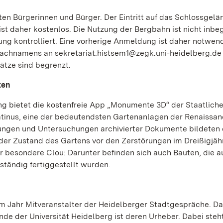
rten Bürgerinnen und Bürger. Der Eintritt auf das Schlossgel
st daher kostenlos. Die Nutzung der Bergbahn ist nicht inbeg
ung kontrolliert. Eine vorherige Anmeldung ist daher notwend
 Nachnamens an sekretariat.histsem1@zegk.uni-heidelberg.de
ätze sind begrenzt.
ten
llung bietet die kostenfreie App „Monumente 3D“ der Staatlich
atinus, eine der bedeutendsten Gartenanlagen der Renaissan
ngen und Untersuchungen archivierter Dokumente bildeten 
 der Zustand des Gartens vor den Zerstörungen im Dreißigjäh
er besondere Clou: Darunter befinden sich auch Bauten, die 
ständig fertiggestellt wurden.
em Jahr Mitveranstalter der Heidelberger Stadtgespräche. Das
de der Universität Heidelberg ist deren Urheber. Dabei steht