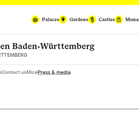
Palaces
Gardens
Castles
Monas
rten Baden‑Württemberg
RTTEMBERG
s
Contact us
Mice
Press & media