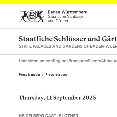
Navigate to main page
Staatliche Schlösser und Gä
STATE PALACES AND GARDENS OF BADEN-WUE
Home
Monuments
Regions
Brochures
Events
About u
Press & media
Press releases
Thursday, 11 September 2025
HEIDELBERG CASTLE | OTHER