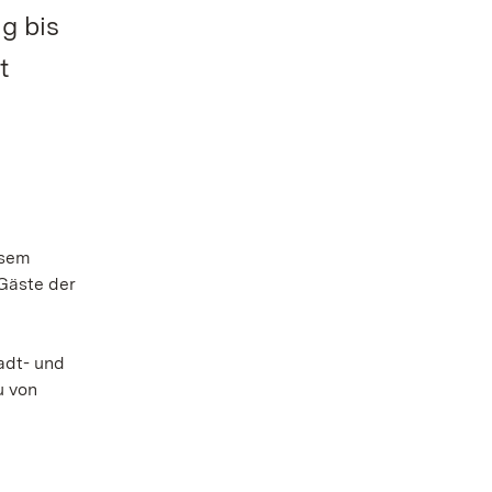
g bis
t
esem
 Gäste der
n
adt- und
u von