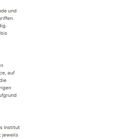
ände und
riffen.
ig.
 bis
en
ce, auf
die
rigen
aufgrund
 Institut
 jeweils