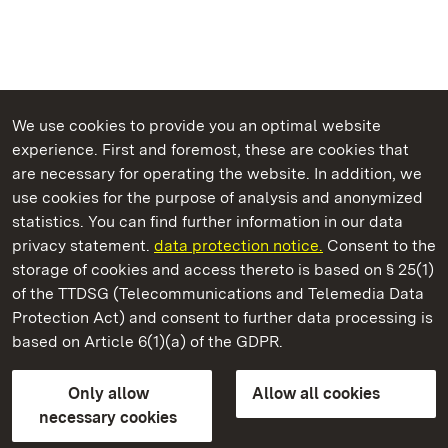
We use cookies to provide you an optimal website
experience. First and foremost, these are cookies that
are necessary for operating the website. In addition, we
use cookies for the purpose of analysis and anonymized
State Palaces and Gardens of Baden-Wuerttemberg
statistics. You can find further information in our data
privacy statement.
data protection notice.
Consent to the
storage of cookies and access thereto is based on § 25(1)
of the TTDSG (Telecommunications and Telemedia Data
Staatliche Schlösser und Gärten Baden‑Württemberg
Protection Act) and consent to further data processing is
based on Article 6(1)(a) of the GDPR.
State Palaces and Gardens of Baden-Wuerttemberg
Only allow
Allow all cookies
Contact us
FAQ
Masthead
Data protection
necessary cookies
Declaration on barrier-free access