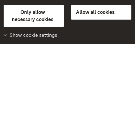
State Palaces and Gardens of Baden-Wuerttemberg
Only allow
Allow all cookies
Contact us
FAQ
Masthead
Data protection
necessary cookies
Declaration on barrier-free access
BITV-konform (geprüfte Seiten)
Show cookie settings
More
Home
Monuments
Visit our Facebook
page
Visit our Instagram
page
Visit our YouTube
channel
Get to know our apps
Google Play Store
App Store for iPhone