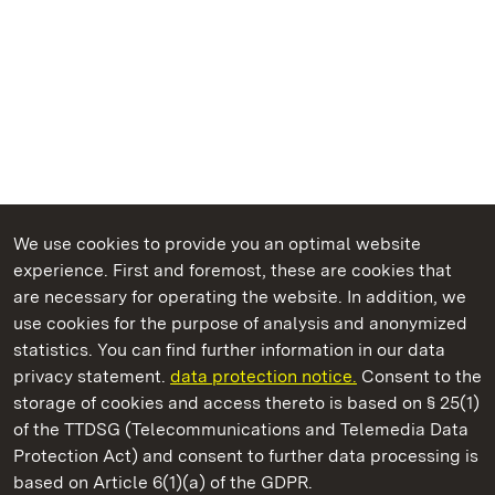
We use cookies to provide you an optimal website
experience. First and foremost, these are cookies that
are necessary for operating the website. In addition, we
use cookies for the purpose of analysis and anonymized
State Palaces and Gardens of Baden-Wuerttemberg
statistics. You can find further information in our data
privacy statement.
data protection notice.
Consent to the
storage of cookies and access thereto is based on § 25(1)
of the TTDSG (Telecommunications and Telemedia Data
Staatliche Schlösser und Gärten Baden‑Württemberg
Protection Act) and consent to further data processing is
based on Article 6(1)(a) of the GDPR.