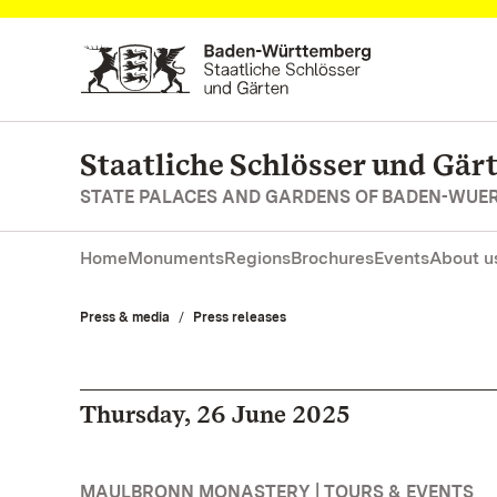
Navigate to main page
Staatliche Schlösser und Gä
STATE PALACES AND GARDENS OF BADEN-WUE
Home
Monuments
Regions
Brochures
Events
About u
Press & media
Press releases
Thursday, 26 June 2025
MAULBRONN MONASTERY | TOURS & EVENTS