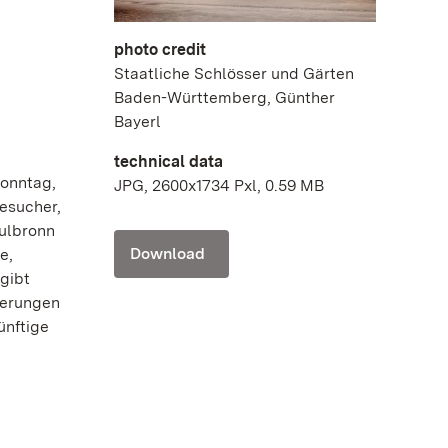
photo credit
Staatliche Schlösser und Gärten
Baden-Württemberg, Günther
Bayerl
technical data
onntag,
JPG, 2600x1734 Pxl, 0.59 MB
Besucher,
aulbronn
Download
e,
gibt
derungen
ünftige