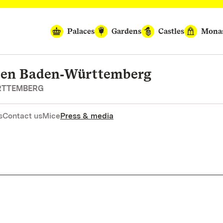
Palaces
Gardens
Castles
Monas
rten Baden‑Württemberg
RTTEMBERG
s
Contact us
Mice
Press & media