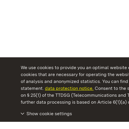
We use cookies to provide you an optimal website e
cookies that are necessary for operating the websit
of analysis and anonymized statistics. You can find 
statement.
data protection notice.
Consent to the s
on § 25(1) of the TTDSG (Telecommunications and 
State Palaces and Gardens of Baden-Wuertt
further data processing is based on Article 6(1)(a)
Show cookie settings