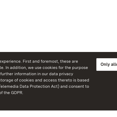
xperience. First and foremost, these are
Only al
e. In addition, we use cookies for the purpose
further information in our data privacy
torage of cookies and access thereto is based
Telemedia Data Protection Act) and consent to
emberg
 of the GDPR.
State Palaces and Garde
Baden-Wuerttemberg