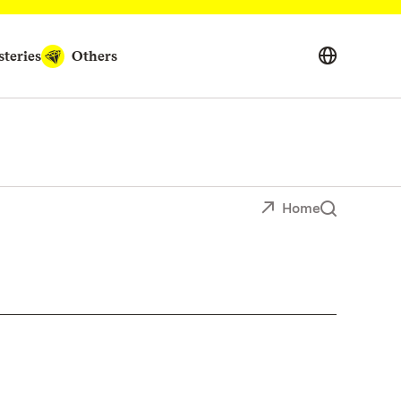
teries
Others
Home