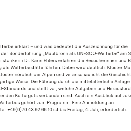
rbe erklärt – und was bedeutet die Auszeichnung für die
m der Sonderführung „Maulbronn als UNESCO-Welterbe“ am S
historikerin Dr. Karin Ehlers erfahren die Besucherinnen und 
als Welterbestätte führten. Dabei wird deutlich: Kloster M
kloster nördlich der Alpen und veranschaulicht die Geschicht
artige Weise. Die Führung durch die mittelalterliche Anlage 
O-Standards und stellt vor, welche Aufgaben und Herausfor
enden Kulturguts verbunden sind. Auch ein Ausblick auf zuk
 Welterbes gehört zum Programm. Eine Anmeldung an
er +49(0)70 43.92 66 10 ist bis Freitag, 4. Juli, erforderlich.