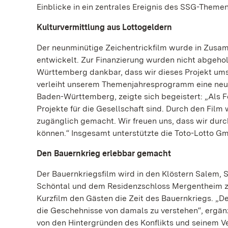
Einblicke in ein zentrales Ereignis des SSG-Themen
Kulturvermittlung aus Lottogeldern
Der neunminütige Zeichentrickfilm wurde in Zus
entwickelt. Zur Finanzierung wurden nicht abgeho
Württemberg dankbar, dass wir dieses Projekt umset
verleiht unserem Themenjahresprogramm eine neue
Baden-Württemberg, zeigte sich begeistert: „Als F
Projekte für die Gesellschaft sind. Durch den Fil
zugänglich gemacht. Wir freuen uns, dass wir durch
können.“ Insgesamt unterstützte die Toto-Lotto Gm
Den Bauernkrieg erlebbar gemacht
Der Bauernkriegsfilm wird in den Klöstern Salem,
Schöntal und dem Residenzschloss Mergentheim zu 
Kurzfilm den Gästen die Zeit des Bauernkriegs. „D
die Geschehnisse von damals zu verstehen“, ergänz
von den Hintergründen des Konflikts und seinem Ver