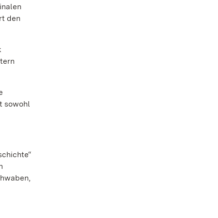
inalen
rt den
k
stern
e
st sowohl
schichte“
n
chwaben,