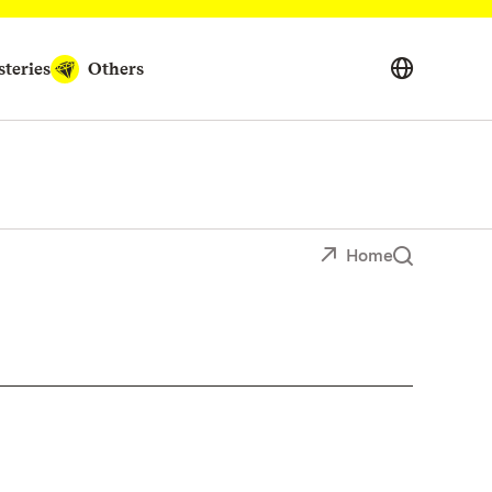
teries
Others
Home