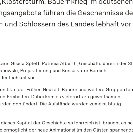
„Klostersturm. Bauernkrieg im deutschen
ungsangebote führen die Geschehnisse d
n und Schlössern des Landes lebhaft vor
rin Gisela Splett, Patricia Alberth, Geschäftsführerin der S
anowski, Projektleitung und Konservator Bereich
ntlichkeit vor.
Konflikte der Frühen Neuzeit. Bauern und weitere Gruppen leh
nd Freiheiten. Dabei kam es vielerorts zu gewaltsamen
urden geplündert. Die Aufstände wurden zumeist blutig
 dieses Kapitel der Geschichte so lehrreich ist, braucht es n
re ermöglicht der neue Animationsfilm den Gästen spannend