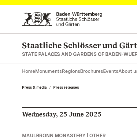
Navigate to main page
Staatliche Schlösser und Gä
STATE PALACES AND GARDENS OF BADEN-WUE
Home
Monuments
Regions
Brochures
Events
About u
Press & media
Press releases
Wednesday, 25 June 2025
MAULBRONN MONASTERY | OTHER