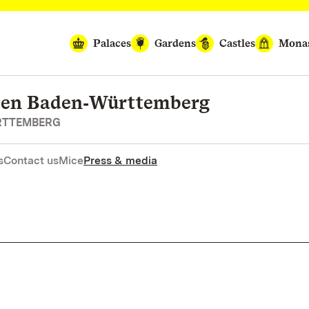
Palaces
Gardens
Castles
Monas
rten Baden‑Württemberg
RTTEMBERG
s
Contact us
Mice
Press & media