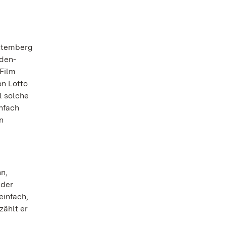
rttemberg
aden-
 Film
on Lotto
l solche
infach
n
n,
 der
einfach,
zählt er