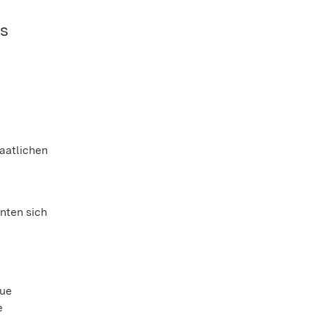
es
taatlichen
nten sich
eue
e