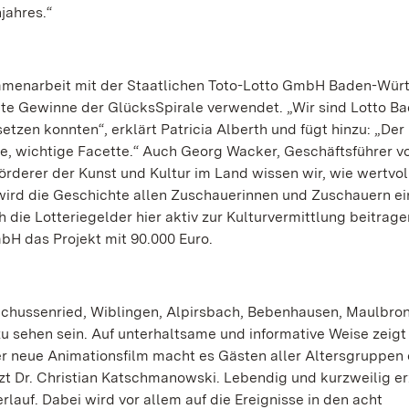
jahres.“
ammenarbeit mit der Staatlichen Toto-Lotto GmbH Baden-Wü
lte Gewinne der GlücksSpirale verwendet. „Wir sind Lotto B
zen konnten“, erklärt Patricia Alberth und fügt hinzu: „Der
, wichtige Facette.“ Auch Georg Wacker, Geschäftsführer v
örderer der Kunst und Kultur im Land wissen wir, wie wertvol
m wird die Geschichte allen Zuschauerinnen und Zuschauern e
 die Lotteriegelder hier aktiv zur Kulturvermittlung beitrage
bH das Projekt mit 90.000 Euro.
 Schussenried, Wiblingen, Alpirsbach, Bebenhausen, Maulbron
sehen sein. Auf unterhaltsame und informative Weise zeigt
er neue Animationsfilm macht es Gästen aller Altersgruppen 
t Dr. Christian Katschmanowski. Lebendig und kurzweilig er
lauf. Dabei wird vor allem auf die Ereignisse in den acht