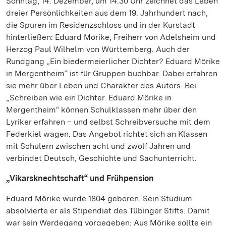
Sonntag, 14. Dezember, um 14.30 Uhr zeichnet das Leben
dreier Persönlichkeiten aus dem 19. Jahrhundert nach,
die Spuren im Residenzschloss und in der Kurstadt
hinterließen: Eduard Mörike, Freiherr von Adelsheim und
Herzog Paul Wilhelm von Württemberg. Auch der
Rundgang „Ein biedermeierlicher Dichter? Eduard Mörike
in Mergentheim“ ist für Gruppen buchbar. Dabei erfahren
sie mehr über Leben und Charakter des Autors. Bei
„Schreiben wie ein Dichter. Eduard Mörike in
Mergentheim“ können Schulklassen mehr über den
Lyriker erfahren – und selbst Schreibversuche mit dem
Federkiel wagen. Das Angebot richtet sich an Klassen
mit Schülern zwischen acht und zwölf Jahren und
verbindet Deutsch, Geschichte und Sachunterricht.
„Vikarsknechtschaft“ und Frühpension
Eduard Mörike wurde 1804 geboren. Sein Studium
absolvierte er als Stipendiat des Tübinger Stifts. Damit
war sein Werdegang vorgegeben: Aus Mörike sollte ein