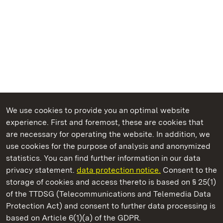
We use cookies to provide you an optimal website
experience. First and foremost, these are cookies that
are necessary for operating the website. In addition, we
use cookies for the purpose of analysis and anonymized
State Palaces and Gardens of Baden-Wuerttemberg
statistics. You can find further information in our data
privacy statement.
data protection notice.
Consent to the
storage of cookies and access thereto is based on § 25(1)
of the TTDSG (Telecommunications and Telemedia Data
Staatliche Schlösser und Gärten Baden‑Württemberg
Protection Act) and consent to further data processing is
based on Article 6(1)(a) of the GDPR.