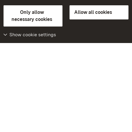
State Palaces and Gardens of Baden-Wuerttemberg
Only allow
Allow all cookies
Contact us
FAQ
Masthead
Data protection
necessary cookies
Declaration on barrier-free access
BITV-konform (geprüfte Seiten)
Show cookie settings
More
Home
Monuments
Visit our Facebook
page
Visit our Instagram
page
Visit our YouTube
channel
Get to know our apps
Google Play Store
App Store for iPhone