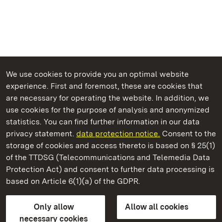
We use cookies to provide you an optimal website
experience. First and foremost, these are cookies that
are necessary for operating the website. In addition, we
use cookies for the purpose of analysis and anonymized
State Palaces and Gardens of Baden-Wuerttemberg
statistics. You can find further information in our data
privacy statement.
data protection notice.
Consent to the
storage of cookies and access thereto is based on § 25(1)
of the TTDSG (Telecommunications and Telemedia Data
Staatliche Schlösser und Gärten Baden‑Württemberg
Protection Act) and consent to further data processing is
based on Article 6(1)(a) of the GDPR.
State Palaces and Gardens of Baden-Wuerttemberg
Only allow
Allow all cookies
Contact us
FAQ
Masthead
Data protection
necessary cookies