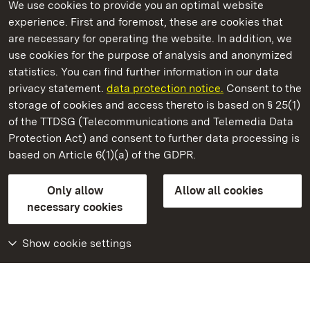
We use cookies to provide you an optimal website
experience. First and foremost, these are cookies that
are necessary for operating the website. In addition, we
use cookies for the purpose of analysis and anonymized
State Palaces and Gardens of Baden-Wuerttemberg
statistics. You can find further information in our data
privacy statement.
data protection notice.
Consent to the
storage of cookies and access thereto is based on § 25(1)
of the TTDSG (Telecommunications and Telemedia Data
Staatliche Schlösser und Gärten Baden‑Württemberg
Protection Act) and consent to further data processing is
based on Article 6(1)(a) of the GDPR.
State Palaces and Gardens of Baden-Wuerttemberg
Only allow
Allow all cookies
Contact us
FAQ
Masthead
Data protection
necessary cookies
Declaration on barrier-free access
BITV-konform (geprüfte Seiten)
Show cookie settings
More
Home
Monuments