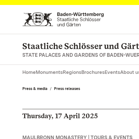
Navigate to main page
Staatliche Schlösser und Gä
STATE PALACES AND GARDENS OF BADEN-WUE
Home
Monuments
Regions
Brochures
Events
About u
Press & media
Press releases
Thursday, 17 April 2025
MAULBRONN MONASTERY | TOURS & EVENTS