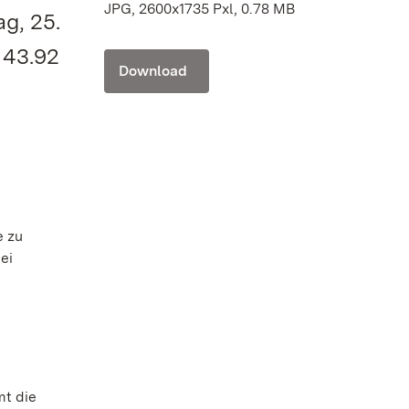
JPG, 2600x1735 Pxl, 0.78 MB
g, 25.
 43.92
Download
e zu
ei
mt die