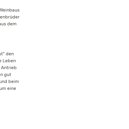
 Weinbaus
ienbrüder
 aus dem
st“ den
he Leben
 Antrieb
in gut
 und beim
 um eine