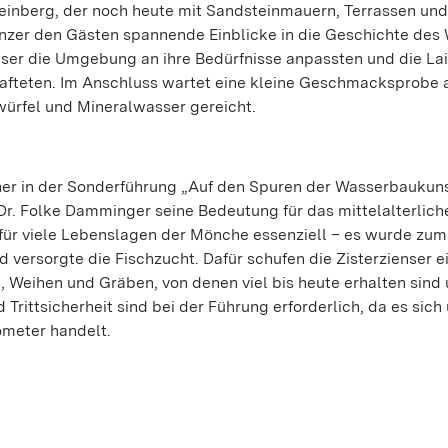
einberg, der noch heute mit Sandsteinmauern, Terrassen und
inzer den Gästen spannende Einblicke in die Geschichte des
ienser die Umgebung an ihre Bedürfnisse anpassten und die La
fteten. Im Anschluss wartet eine kleine Geschmacksprobe
würfel und Mineralwasser gereicht.
her in der Sonderführung „Auf den Spuren der Wasserbaukun
Dr. Folke Damminger seine Bedeutung für das mittelalterlic
für viele Lebenslagen der Mönche essenziell – es wurde zum
versorgte die Fischzucht. Dafür schufen die Zisterzienser e
Weihen und Gräben, von denen viel bis heute erhalten sind
ttsicherheit sind bei der Führung erforderlich, da es sich
ometer handelt.