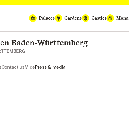
Palaces
Gardens
Castles
Monas
rten Baden‑Württemberg
RTTEMBERG
s
Contact us
Mice
Press & media