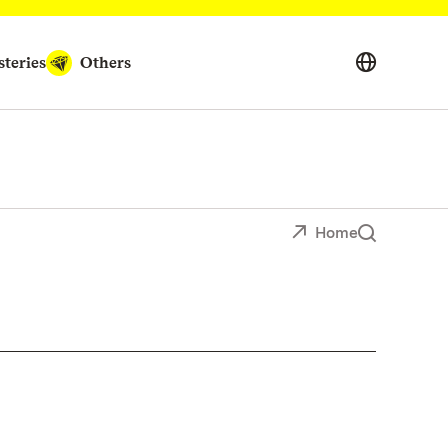
teries
Others
Home