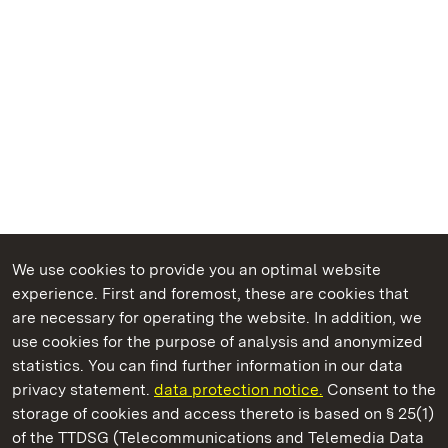
We use cookies to provide you an optimal website
experience. First and foremost, these are cookies that
are necessary for operating the website. In addition, we
use cookies for the purpose of analysis and anonymized
State Palaces and Gardens of Baden-Wuerttemberg
statistics. You can find further information in our data
privacy statement.
data protection notice.
Consent to the
storage of cookies and access thereto is based on § 25(1)
of the TTDSG (Telecommunications and Telemedia Data