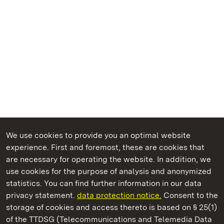
We use cookies to provide you an optimal website
experience. First and foremost, these are cookies that
are necessary for operating the website. In addition, we
use cookies for the purpose of analysis and anonymized
State Palaces and Gardens of Baden-Wuerttemberg
statistics. You can find further information in our data
privacy statement.
data protection notice.
Consent to the
storage of cookies and access thereto is based on § 25(1)
of the TTDSG (Telecommunications and Telemedia Data