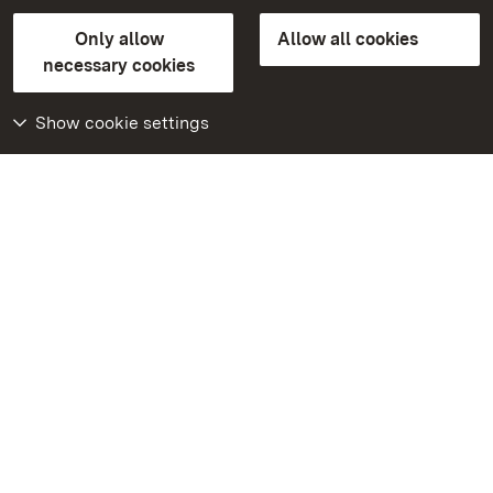
State Palaces and Gardens of Baden-Wuerttemberg
Only allow
Allow all cookies
Contact us
FAQ
Masthead
Data protection
necessary cookies
Declaration on barrier-free access
BITV-konform (geprüfte Seiten)
Show cookie settings
More
Home
Monuments
Visit our Facebook
page
Visit our Instagram
page
Visit our YouTube
channel
Get to know our apps
Google Play Store
App Store for iPhone