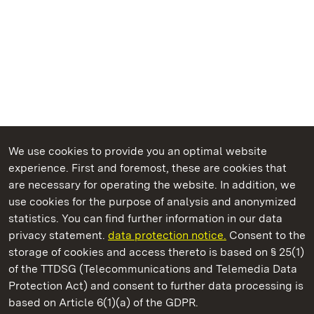
We use cookies to provide you an optimal website
experience. First and foremost, these are cookies that
are necessary for operating the website. In addition, we
use cookies for the purpose of analysis and anonymized
State Palaces and Gardens of Baden-Wuerttemberg
statistics. You can find further information in our data
privacy statement.
data protection notice.
Consent to the
storage of cookies and access thereto is based on § 25(1)
of the TTDSG (Telecommunications and Telemedia Data
Staatliche Schlösser und Gärten Baden‑Württemberg
Protection Act) and consent to further data processing is
based on Article 6(1)(a) of the GDPR.