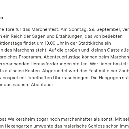
en
ne Tore für das Märchenfest: Am Sonntag, 29. September, ve
 in ein Reich der Sagen und Erzählungen, das von beliebten
tionstags findet um 10.00 Uhr in der Stadtkirche ein
en des Märchens steht. Auf die großen und kleinen Gäste alle
gsreiches Programm. Abenteuerlustige können beim Märche
ich spannenden Herausforderungen stellen. Wer lieber bastelt
ls auf seine Kosten. Abgerundet wird das Fest mit einer Zau
innspiel mit fabelhaften Überraschungen. Die Hungrigen stä
ür das nächste Abenteuer.
oss Weikersheim sogar noch märchenhafter als sonst: Mit se
n Hexengarten umwehte das malerische Schloss schon imm