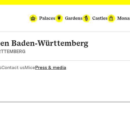
Palaces
Gardens
Castles
Monas
rten Baden‑Württemberg
RTTEMBERG
s
Contact us
Mice
Press & media