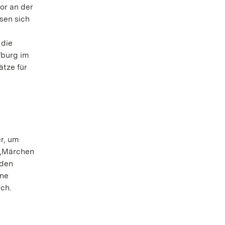
or an der
sen sich
 die
fburg im
ätze für
r, um
 „Märchen
 den
ine
ich.