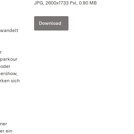
JPG, 2600x1733 Pxl, 0.80 MB
Download
rwandelt
r
nparkour
 oder
bershow,
rken sich
iner
er ein