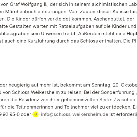
on Graf Wolfgang II., der sich in seinem alchimistischen Lab
em Märchenbuch entsprungen. Vom Zauber dieser Kulisse las
n. Die Kinder dürfen verkleidet kommen. Aschenputtel, der
afte Gestalten warten mit Rätselaufgaben auf die Kinder und
chlossgraben sein Unwesen treibt. Außerdem steht eine Hüp
ist auch eine Kurzführung durch das Schloss enthalten. Die Pl
der neugierig auf mehr ist, bekommt am Sonntag, 20. Oktobe
d von Schloss Weikersheim zu reisen: Bei der Sonderführung
ahren die Residenz von ihrer geheimnisvollen Seite: Zwischen
ür die Teilnehmerinnen und Teilnehmer viel zu entdecken. E
9 92 95-0 oder
info@schloss-weikersheim.de
ist erforderl