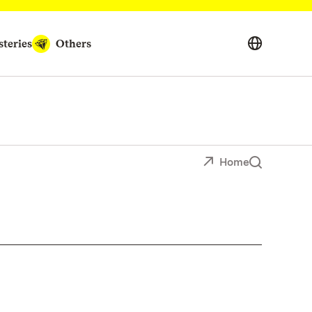
teries
Others
Home