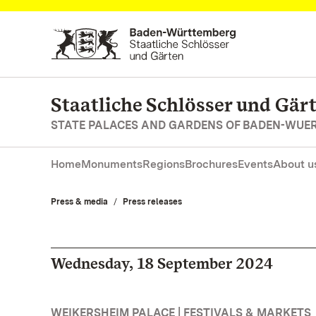
Navigate to main page
Staatliche Schlösser und Gä
STATE PALACES AND GARDENS OF BADEN-WUE
Home
Monuments
Regions
Brochures
Events
About u
Press & media
Press releases
Wednesday, 18 September 2024
WEIKERSHEIM PALACE | FESTIVALS & MARKETS