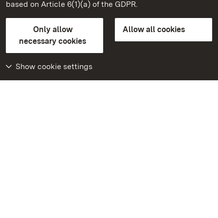
based on Article 6(1)(a) of the GDPR.
State Palaces and Gardens of Baden-Wuerttemberg
Only allow
Allow all cookies
Contact us
FAQ
Masthead
Data protection
necessary cookies
Declaration on barrier-free access
BITV-konform (geprüfte Seiten)
Show cookie settings
More
Home
Monuments
Visit our Facebook
page
Visit our Instagram
page
Visit our YouTube
channel
Get to know our apps
Google Play Store