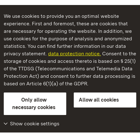
We use cookies to provide you an optimal website
experience. First and foremost, these are cookies that
are necessary for operating the website. In addition, we
use cookies for the purpose of analysis and anonymized
State Palaces and Gardens of Baden-Wuerttemberg
statistics. You can find further information in our data
privacy statement.
data protection notice.
Consent to the
storage of cookies and access thereto is based on § 25(1)
of the TTDSG (Telecommunications and Telemedia Data
Staatliche Schlösser und Gärten Baden‑Württemberg
Protection Act) and consent to further data processing is
based on Article 6(1)(a) of the GDPR.
State Palaces and Gardens of Baden-Wuerttemberg
Only allow
Allow all cookies
Contact us
FAQ
Masthead
Data protection
necessary cookies
Declaration on barrier-free access
BITV-konform (geprüfte Seiten)
Show cookie settings