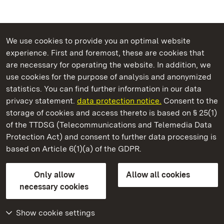
We use cookies to provide you an optimal website
experience. First and foremost, these are cookies that
are necessary for operating the website. In addition, we
use cookies for the purpose of analysis and anonymized
State Palaces and Gardens of Baden-Wuerttemberg
statistics. You can find further information in our data
privacy statement.
data protection notice.
Consent to the
storage of cookies and access thereto is based on § 25(1)
of the TTDSG (Telecommunications and Telemedia Data
Staatliche Schlösser und Gärten Baden‑Württemberg
Protection Act) and consent to further data processing is
based on Article 6(1)(a) of the GDPR.
State Palaces and Gardens of Baden-Wuerttemberg
Only allow
Allow all cookies
Contact us
FAQ
Masthead
Data protection
necessary cookies
Declaration on barrier-free access
BITV-konform (geprüfte Seiten)
Show cookie settings