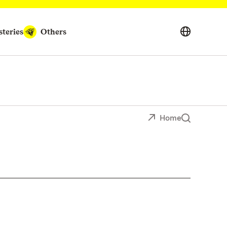
teries
Others
Home