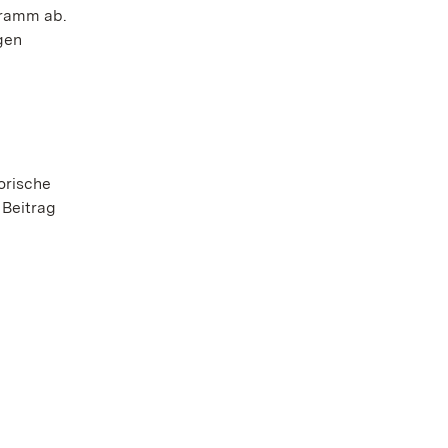
gramm ab.
gen
orische
 Beitrag