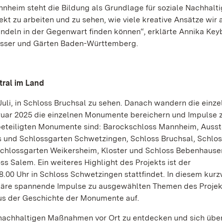
nheim steht die Bildung als Grundlage für soziale Nachhalti
ekt zu arbeiten und zu sehen, wie viele kreative Ansätze wir 
deln in der Gegenwart finden können“, erklärte Annika Key
lösser und Gärten Baden-Württemberg.
tral im Land
Juli, in Schloss Bruchsal zu sehen. Danach wandern die einz
Februar 2025 die einzelnen Monumente bereichern und Impulse 
beteiligten Monumente sind: Barockschloss Mannheim, Ausst
ss und Schlossgarten Schwetzingen, Schloss Bruchsal, Schlo
 Schlossgarten Weikersheim, Kloster und Schloss Bebenhause
s Salem. Ein weiteres Highlight des Projekts ist der
 18.00 Uhr in Schloss Schwetzingen stattfindet. In diesem kur
täre spannende Impulse zu ausgewählten Themen des Projek
aus der Geschichte der Monumente auf.
 nachhaltigen Maßnahmen vor Ort zu entdecken und sich über