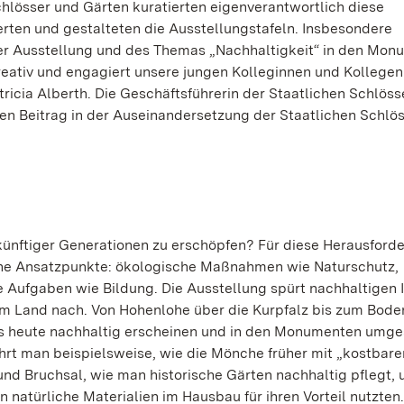
chlösser und Gärten kuratierten eigenverantwortlich diese
erten und gestalteten die Ausstellungstafeln. Insbesondere
 der Ausstellung und des Themas „Nachhaltigkeit“ in den Mo
reativ und engagiert unsere jungen Kolleginnen und Kollegen
cia Alberth. Die Geschäftsführerin der Staatlichen Schlöss
igen Beitrag in der Auseinandersetzung der Staatlichen Schlö
künftiger Generationen zu erschöpfen? Für diese Herausford
ene Ansatzpunkte: ökologische Maßnahmen wie Naturschutz,
e Aufgaben wie Bildung. Die Ausstellung spürt nachhaltigen 
 im Land nach. Von Hohenlohe über die Kurpfalz bis zum Bo
uns heute nachhaltig erscheinen und in den Monumenten umge
rt man beispielsweise, wie die Mönche früher mit „kostbare
d Bruchsal, wie man historische Gärten nachhaltig pflegt, 
 natürliche Materialien im Hausbau für ihren Vorteil nutzten.