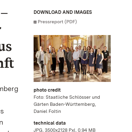
 –
DOWNLOAD AND IMAGES
Pressreport (PDF)
r
us
ft
emberg
photo credit
Foto: Staatliche Schlösser und
Gärten Baden-Württemberg,
es
Daniel Foltin
n
technical data
JPG, 3500x2128 Pxl, 0.94 MB