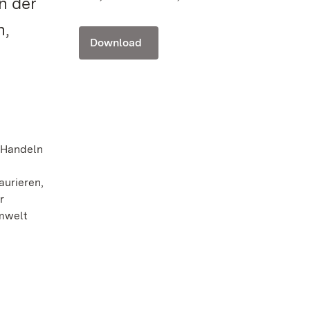
n der
n,
Download
s Handeln
aurieren,
r
Umwelt