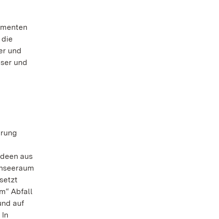
numenten
 die
er und
sser und
erung
Ideen aus
denseeraum
setzt
m“ Abfall
und auf
 In