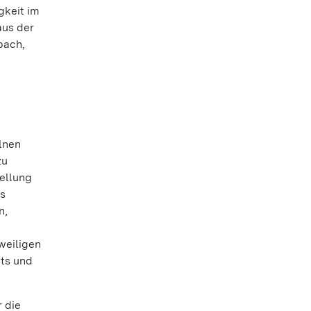
gkeit im
aus der
bach,
elnen
zu
ellung
ss
n,
zweiligen
ts und
 die