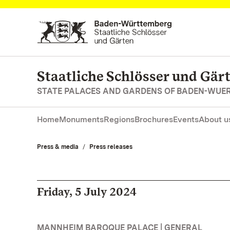
Navigate to main page
Staatliche Schlösser und Gä
STATE PALACES AND GARDENS OF BADEN-WUE
Home
Monuments
Regions
Brochures
Events
About u
Press & media
Press releases
Friday, 5 July 2024
MANNHEIM BAROQUE PALACE | GENERAL