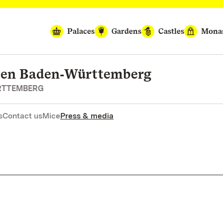
Palaces
Gardens
Castles
Monas
rten Baden‑Württemberg
RTTEMBERG
s
Contact us
Mice
Press & media