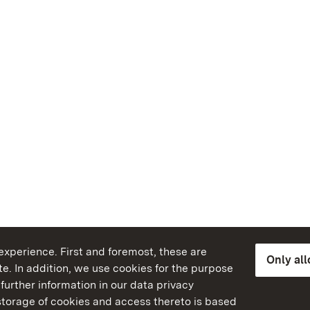
xperience. First and foremost, these are
Only al
e. In addition, we use cookies for the purpose
further information in our data privacy
torage of cookies and access thereto is based