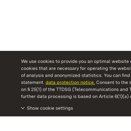
We use cookies to provide you an optimal website e
cookies that are necessary for operating the websit
of analysis and anonymized statistics. You can find 
statement.
data protection notice.
Consent to the s
on § 25(1) of the TTDSG (Telecommunications and 
State Palaces and Gardens of Baden-Wuertt
further data processing is based on Article 6(1)(a)
Show cookie settings
Staatliche Schlösser und Gärten Baden‑Württemberg