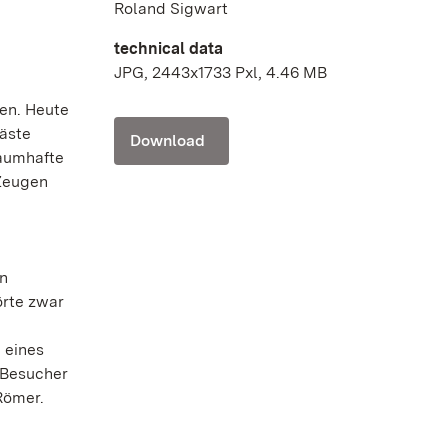
Roland Sigwart
technical data
JPG, 2443x1733 Pxl, 4.46 MB
en. Heute
Gäste
Download
raumhafte
Zeugen
in
örte zwar
 eines
 Besucher
Römer.