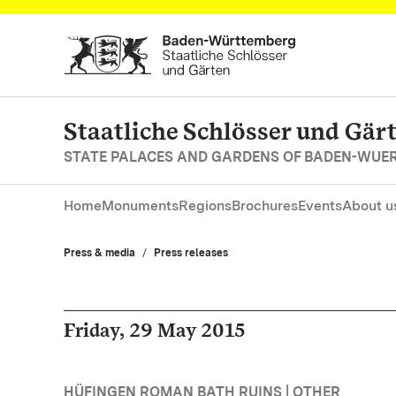
Navigate to main page
Staatliche Schlösser und Gä
STATE PALACES AND GARDENS OF BADEN-WUE
Home
Monuments
Regions
Brochures
Events
About u
Press & media
Press releases
Friday, 29 May 2015
HÜFINGEN ROMAN BATH RUINS | OTHER