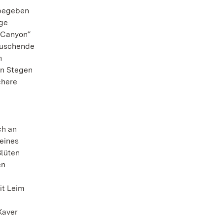
t begeben
ege
„Canyon“
rauschende
n
en Stegen
chere
ch an
eines
Blüten
en
it Leim
Xaver