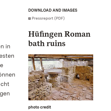
DOWNLOAD AND IMAGES
Pressreport (PDF)
Hüfingen Roman
bath ruins
n in
testen
te
können
ucht
ugen
photo credit