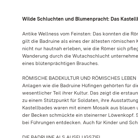
Wilde Schluchten und Blumenpracht: Das Kastellb
Antike Wellness vom Feinsten: Das konnten die Rö
gilt die Badruine als eines der ältesten römischen 
nicht nur hautnah erleben, wie die Römer sich pfl
Wanderung durch die Wutachschlucht unternehme
eines blütenprächtigen Brauches.
RÖMISCHE BADEKULTUR UND RÖMISCHES LEBEN
Anlagen wie die Badruine Hüfingen gehörten für di
wesentlicher Teil ihrer Kultur. Das zeigt die erst
zu einem Stützpunkt für Soldaten, ihre Ausstattung
Kastellbades waren mit einem Mosaik aus blauen u
der Becken schmückte ein steinerner Löwenkopf. S
bei Führungen entdecken. Auch für Kinder und Schu
DIE BADRUINE ALS AUSFLUGSZIEL