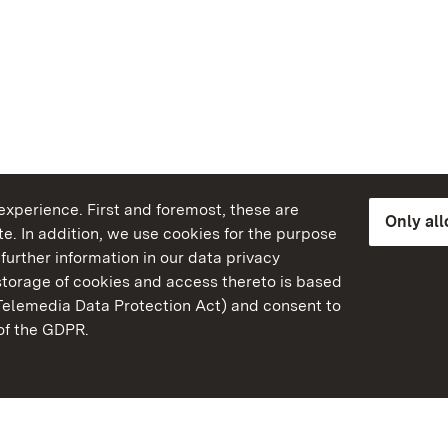
xperience. First and foremost, these are
Only al
e. In addition, we use cookies for the purpose
further information in our data privacy
torage of cookies and access thereto is based
Telemedia Data Protection Act) and consent to
emberg
 of the GDPR.
State Palaces and Garde
Baden-Wuerttemberg
Contact us