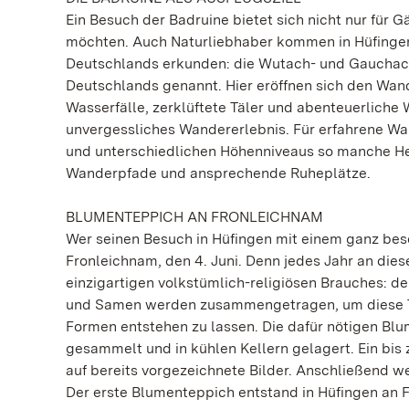
Ein Besuch der Badruine bietet sich nicht nur für G
möchten. Auch Naturliebhaber kommen in Hüfingen
Deutschlands erkunden: die Wutach- und Gauchach
Deutschlands genannt. Hier eröffnen sich den Wan
Wasserfälle, zerklüftete Täler und abenteuerliche
unvergessliches Wandererlebnis. Für erfahrene Wan
und unterschiedlichen Höhenniveaus so manche Her
Wanderpfade und ansprechende Ruheplätze.
BLUMENTEPPICH AN FRONLEICHNAM
Wer seinen Besuch in Hüfingen mit einem ganz beso
Fronleichnam, den 4. Juni. Denn jedes Jahr an die
einzigartigen volkstümlich-religiösen Brauches:
und Samen werden zusammengetragen, um diese Te
Formen entstehen zu lassen. Die dafür nötigen Blu
gesammelt und in kühlen Kellern gelagert. Ein bis
auf bereits vorgezeichnete Bilder. Anschließend w
Der erste Blumenteppich entstand in Hüfingen an 