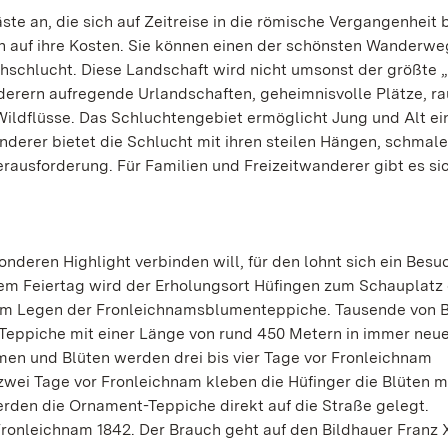
äste an, die sich auf Zeitreise in die römische Vergangenhei
 auf ihre Kosten. Sie können einen der schönsten Wanderw
schlucht. Diese Landschaft wird nicht umsonst der größte 
derern aufregende Urlandschaften, geheimnisvolle Plätze, 
 Wildflüsse. Das Schluchtengebiet ermöglicht Jung und Alt ei
derer bietet die Schlucht mit ihren steilen Hängen, schmal
ausforderung. Für Familien und Freizeitwanderer gibt es si
nderen Highlight verbinden will, für den lohnt sich ein Besu
sem Feiertag wird der Erholungsort Hüfingen zum Schauplatz 
 dem Legen der Fronleichnamsblumenteppiche. Tausende von 
ppiche mit einer Länge von rund 450 Metern in immer neu
men und Blüten werden drei bis vier Tage vor Fronleichnam
 zwei Tage vor Fronleichnam kleben die Hüfinger die Blüten m
erden die Ornament-Teppiche direkt auf die Straße gelegt.
Fronleichnam 1842. Der Brauch geht auf den Bildhauer Franz 