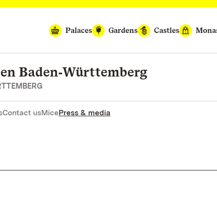
Palaces
Gardens
Castles
Monas
rten Baden‑Württemberg
RTTEMBERG
s
Contact us
Mice
Press & media