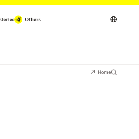
teries
Others
Home