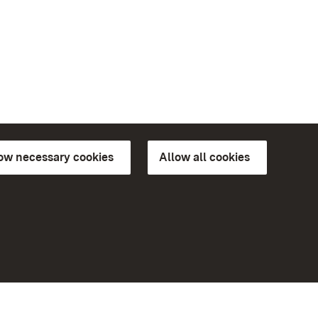
low necessary cookies
Allow all cookies
ns of
More
Home
Monuments