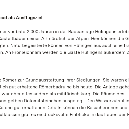
ad als Ausflugsziel
mer vor bald 2.000 Jahren in der Badeanlage Hüfingens erleb
Kastellbäder seiner Art nördlich der Alpen. Hier können die 
egten. Naturbegeisterte können von Hüfingen aus auch eine t
n. An Fronleichnam werden die Gäste Hüfingens außerdem 
e Römer zur Grundausstattung ihrer Siedlungen. Sie waren e
aunlich gut erhaltene Römerbadruine bis heute. Die Anlage geh
 war aber alles andere als militärisch karg. Die Räume des
nd gelben Dolomitsteinchen ausgelegt. Den Wasserzulauf in
olche gut erhaltenen Details können die Besucherinnen und
lklassen gibt es eindrucksvolle Einblicke in das Leben der 