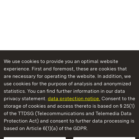
We use cookies to provide you an optimal website
experience. First and foremost, these are cookies that
are necessary for operating the website. In addition, we
use cookies for the purpose of analysis and anonymized
State Palaces and Gardens of Baden-Wuerttemberg
statistics. You can find further information in our data
privacy statement.
data protection notice.
Consent to the
storage of cookies and access thereto is based on § 25(1)
of the TTDSG (Telecommunications and Telemedia Data
Staatliche Schlösser und Gärten Baden‑Württemberg
Protection Act) and consent to further data processing is
based on Article 6(1)(a) of the GDPR.
State Palaces and Gardens of Baden-Wuerttemberg