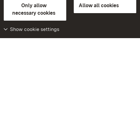
Only allow
Allow all cookies
Contact us
FAQ
Masthead
Data protection
necessary cookies
Declaration on barrier-free access
BITV-konform (geprüfte Seiten)
Show cookie settings
More
Home
Monuments
Visit our Facebook
page
Visit our Instagram
page
Visit our YouTube
channel
Get to know our apps
Google Play Store
App Store for iPhone