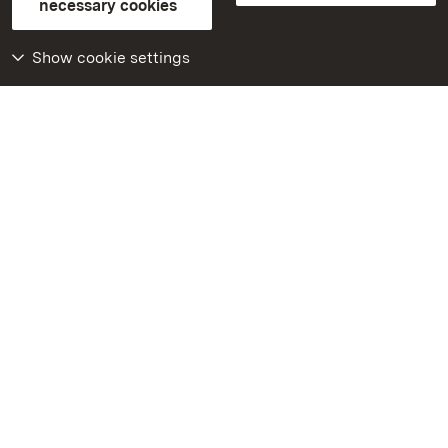
necessary cookies
Declaration on barrier-free access
BITV-konform (geprüfte Seiten)
Show cookie settings
More
Home
Monuments
Visit our Facebook
page
Visit our Instagram
page
Visit our YouTube
channel
Get to know our apps
Google Play Store
App Store for iPhone