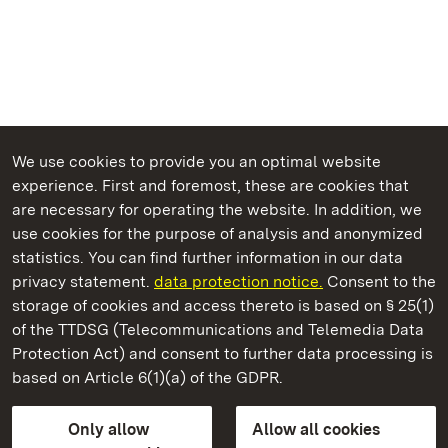
We use cookies to provide you an optimal website
experience. First and foremost, these are cookies that
are necessary for operating the website. In addition, we
use cookies for the purpose of analysis and anonymized
State Palaces and Gardens of Baden-Wuerttemberg
statistics. You can find further information in our data
privacy statement.
data protection notice.
Consent to the
storage of cookies and access thereto is based on § 25(1)
of the TTDSG (Telecommunications and Telemedia Data
Staatliche Schlösser und Gärten Baden‑Württemberg
Protection Act) and consent to further data processing is
based on Article 6(1)(a) of the GDPR.
State Palaces and Gardens of Baden-Wuerttemberg
Only allow
Allow all cookies
Contact us
FAQ
Masthead
Data protection