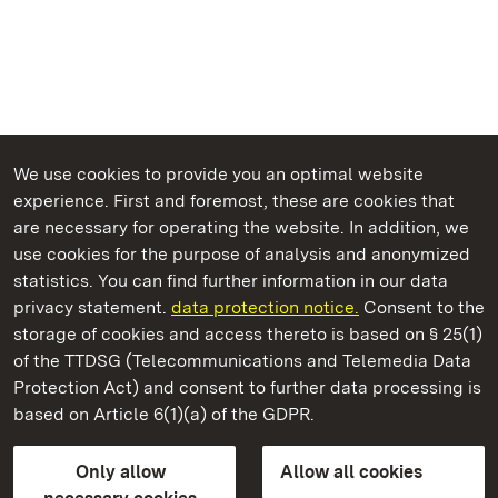
We use cookies to provide you an optimal website
experience. First and foremost, these are cookies that
are necessary for operating the website. In addition, we
use cookies for the purpose of analysis and anonymized
State Palaces and Gardens of Baden-Wuerttemberg
statistics. You can find further information in our data
privacy statement.
data protection notice.
Consent to the
storage of cookies and access thereto is based on § 25(1)
of the TTDSG (Telecommunications and Telemedia Data
Staatliche Schlösser und Gärten Baden‑Württemberg
Protection Act) and consent to further data processing is
based on Article 6(1)(a) of the GDPR.
State Palaces and Gardens of Baden-Wuerttemberg
Only allow
Allow all cookies
Contact us
FAQ
Masthead
Data protection