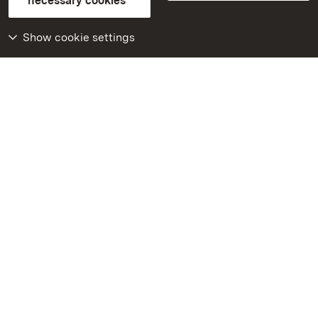
necessary cookies
Declaration on barrier-free access
BITV-konform (geprüfte Seiten)
Show cookie settings
More
Home
Monuments
Visit our Facebook
page
Visit our Instagram
page
Visit our YouTube
channel
Get to know our apps
Google Play Store
App Store for iPhone