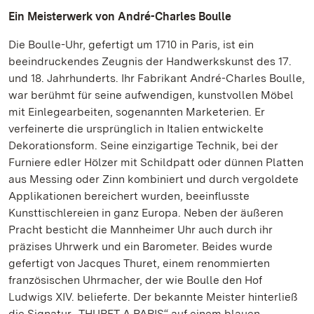
Ein Meisterwerk von André-Charles Boulle
Die Boulle-Uhr, gefertigt um 1710 in Paris, ist ein
beeindruckendes Zeugnis der Handwerkskunst des 17.
und 18. Jahrhunderts. Ihr Fabrikant André-Charles Boulle,
war berühmt für seine aufwendigen, kunstvollen Möbel
mit Einlegearbeiten, sogenannten Marketerien. Er
verfeinerte die ursprünglich in Italien entwickelte
Dekorationsform. Seine einzigartige Technik, bei der
Furniere edler Hölzer mit Schildpatt oder dünnen Platten
aus Messing oder Zinn kombiniert und durch vergoldete
Applikationen bereichert wurden, beeinflusste
Kunsttischlereien in ganz Europa. Neben der äußeren
Pracht besticht die Mannheimer Uhr auch durch ihr
präzises Uhrwerk und ein Barometer. Beides wurde
gefertigt von Jacques Thuret, einem renommierten
französischen Uhrmacher, der wie Boulle den Hof
Ludwigs XIV. belieferte. Der bekannte Meister hinterließ
die Signatur „THURET A PARIS“ auf einem blauen