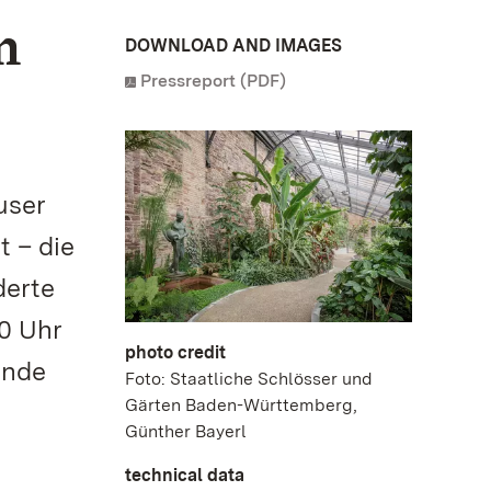
n
DOWNLOAD AND IMAGES
Pressreport (PDF)
user
t – die
derte
0 Uhr
photo credit
ände
Foto: Staatliche Schlösser und
Gärten Baden-Württemberg,
Günther Bayerl
technical data