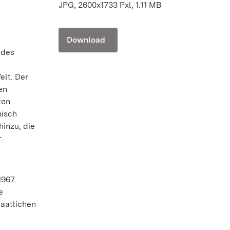
JPG, 2600x1733 Pxl, 1.11 MB
Download
 des
elt. Der
en
ten
nisch
inzu, die
.
1967.
e
taatlichen