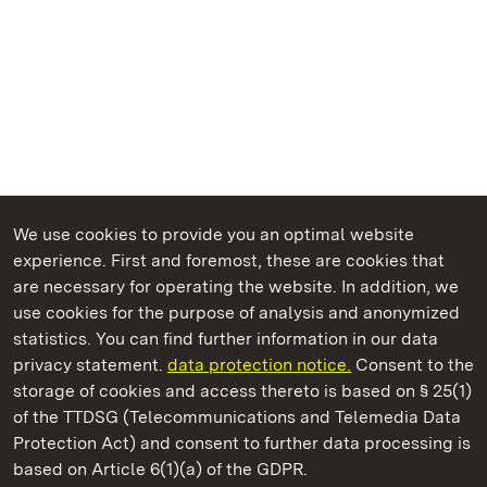
We use cookies to provide you an optimal website
experience. First and foremost, these are cookies that
are necessary for operating the website. In addition, we
use cookies for the purpose of analysis and anonymized
State Palaces and Gardens of Baden-Wuerttemberg
statistics. You can find further information in our data
privacy statement.
data protection notice.
Consent to the
storage of cookies and access thereto is based on § 25(1)
of the TTDSG (Telecommunications and Telemedia Data
Staatliche Schlösser und Gärten Baden‑Württemberg
Protection Act) and consent to further data processing is
based on Article 6(1)(a) of the GDPR.