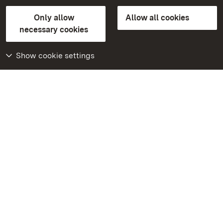
State Palaces and Gardens of Baden-Wuerttemberg
Only allow
Allow all cookies
Contact us
FAQ
Masthead
Data protection
necessary cookies
Declaration on barrier-free access
BITV-konform (geprüfte Seiten)
Show cookie settings
More
Home
Monuments
Visit our Facebook
page
Visit our Instagram
page
Visit our YouTube
channel
Get to know our apps
Google Play Store
App Store for iPhone