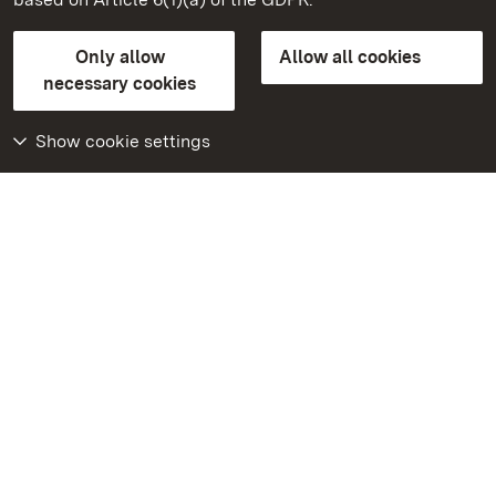
State Palaces and Gardens of Baden-Wuerttemberg
Only allow
Allow all cookies
Contact us
FAQ
Masthead
Data protection
necessary cookies
Declaration on barrier-free access
BITV-konform (geprüfte Seiten)
Show cookie settings
More
Home
Monuments
Visit our Facebook
page
Visit our Instagram
page
Visit our YouTube
channel
Get to know our apps
Google Play Store
App Store for iPhone