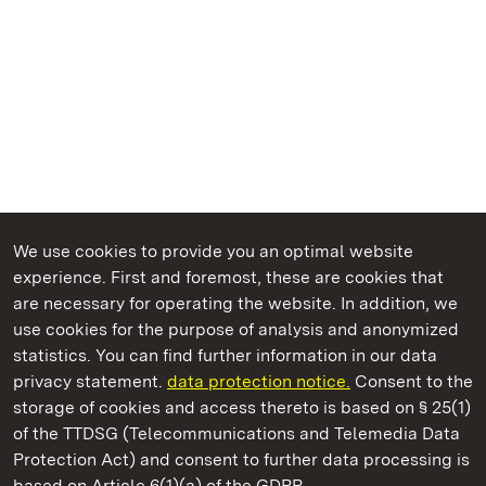
We use cookies to provide you an optimal website
experience. First and foremost, these are cookies that
are necessary for operating the website. In addition, we
use cookies for the purpose of analysis and anonymized
State Palaces and Gardens of Baden-Wuerttemberg
statistics. You can find further information in our data
privacy statement.
data protection notice.
Consent to the
storage of cookies and access thereto is based on § 25(1)
of the TTDSG (Telecommunications and Telemedia Data
Staatliche Schlösser und Gärten Baden‑Württemberg
Protection Act) and consent to further data processing is
based on Article 6(1)(a) of the GDPR.