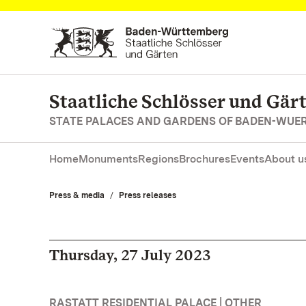
Navigate to main page
Staatliche Schlösser und Gä
STATE PALACES AND GARDENS OF BADEN-WUE
Home
Monuments
Regions
Brochures
Events
About u
Press & media
Press releases
Thursday, 27 July 2023
RASTATT RESIDENTIAL PALACE | OTHER