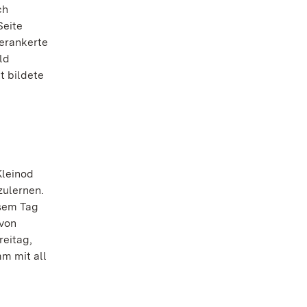
ch
Seite
verankerte
ld
t bildete
Kleinod
zulernen.
esem Tag
 von
reitag,
m mit all