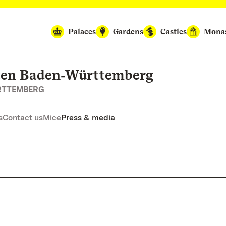
Palaces
Gardens
Castles
Monas
rten Baden‑Württemberg
RTTEMBERG
s
Contact us
Mice
Press & media