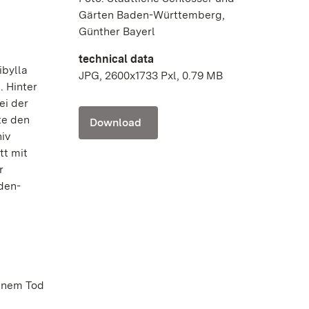
Gärten Baden-Württemberg,
Günther Bayerl
technical data
ibylla
JPG, 2600x1733 Pxl, 0.79 MB
. Hinter
ei der
te den
Download
iv
tt mit
r
den-
einem Tod