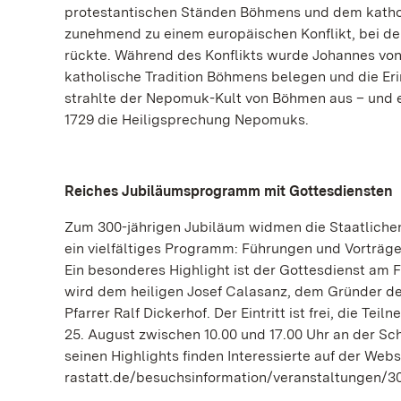
protestantischen Ständen Böhmens und dem kathol
zunehmend zu einem europäischen Konflikt, bei de
rückte. Während des Konflikts wurde Johannes von 
katholische Tradition Böhmens belegen und die Er
strahlte der Nepomuk-Kult von Böhmen aus – und e
1729 die Heiligsprechung Nepomuks.
Reiches Jubiläumsprogramm mit Gottesdiensten
Zum 300-jährigen Jubiläum widmen die Staatlich
ein vielfältiges Programm: Führungen und Vorträge
Ein besonderes Highlight ist der Gottesdienst am F
wird dem heiligen Josef Calasanz, dem Gründer de
Pfarrer Ralf Dickerhof. Der Eintritt ist frei, die Te
25. August zwischen 10.00 und 17.00 Uhr an der S
seinen Highlights finden Interessierte auf der Web
rastatt.de/besuchsinformation/veranstaltungen/30