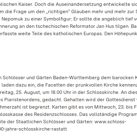
ischen Kaiser. Doch die Auseinandersetzung entwickelte si
m die Frage um den „richtigen“ Glauben mehr und mehr zur 
Nepomuk zu einer Symbolfigur: Er sollte die angeblich tief 
innerung an den tschechischen Reformator Jan Hus tilgen. Ba
rfasste weite Teile des katholischen Europas. Den Höhepunk
en Schlösser und Gärten Baden-Württemberg dem barocken 
 laden dazu ein, die Facetten der prunkvollen Kirche kennen
reitag, 25. August, um 18.00 Uhr in der Schlosskirche. An di
s Piaristenordens, gedacht. Gehalten wird der Gottesdienst
ilnehmerzahl ist begrenzt. Karten gibt es von Mittwoch, 23. bis F
chlosskasse des Residenzschlosses. Das vollständige Program
site der Staatlichen Schlösser und Gärten: www.schloss-
0-jahre-schlosskirche-rastatt