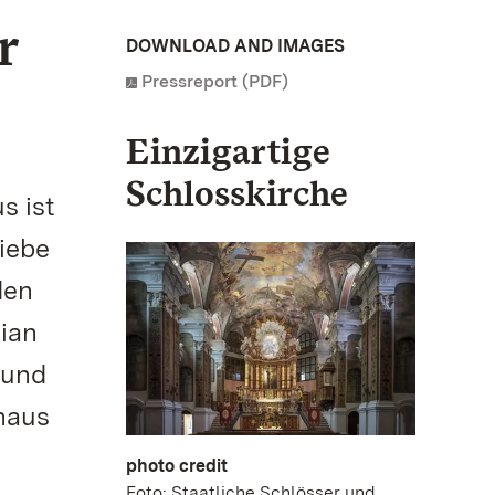
r
DOWNLOAD AND IMAGES
Pressreport (PDF)
Einzigartige
Schlosskirche
s ist
iebe
den
ian
 und
haus
photo credit
Foto: Staatliche Schlösser und