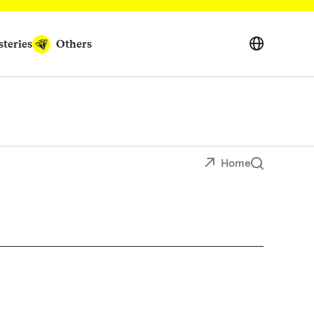
teries
Others
Home