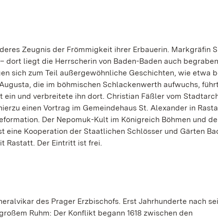
deres Zeugnis der Frömmigkeit ihrer Erbauerin. Markgräfin S
 – dort liegt die Herrscherin von Baden-Baden auch begraben
en sich zum Teil außergewöhnliche Geschichten, wie etwa b
 Augusta, die im böhmischen Schlackenwerth aufwuchs, führ
ein und verbreitete ihn dort. Christian Fäßler vom Stadtarch
hierzu einen Vortrag im Gemeindehaus St. Alexander in Rasta
reformation. Der Nepomuk-Kult im Königreich Böhmen und de
st eine Kooperation der Staatlichen Schlösser und Gärten Ba
astatt. Der Eintritt ist frei.
ralvikar des Prager Erzbischofs. Erst Jahrhunderte nach s
u großem Ruhm: Der Konflikt begann 1618 zwischen den