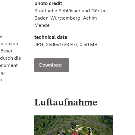
photo credit
Staatliche Schlösser und Gärten
Baden-Württemberg, Achim
Mende
v
technical data
pektiven
JPG, 2599x1733 Pxl, 0.50 MB
lösser
durch die
Download
Monument
ung
n
Luftaufnahme