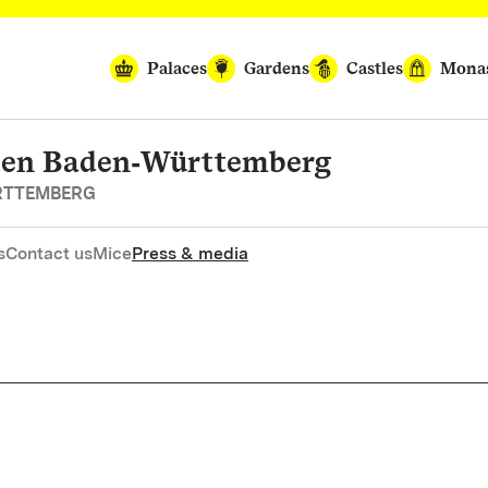
Palaces
Gardens
Castles
Monas
rten Baden‑Württemberg
RTTEMBERG
s
Contact us
Mice
Press & media