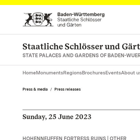
Navigate to main page
Staatliche Schlösser und Gä
STATE PALACES AND GARDENS OF BADEN-WUE
Home
Monuments
Regions
Brochures
Events
About u
Press & media
Press releases
Sunday, 25 June 2023
HOHENNEUFFEN FORTRESS RUINS | OTHER