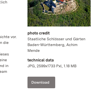
lich
photo credit
ichte vor.
Staatliche Schlösser und Gärten
n die
Baden-Württemberg, Achim
Mende
ieses
eine
technical data
nd in
JPG, 2599x1733 Pxl, 1.18 MB
tream
Download