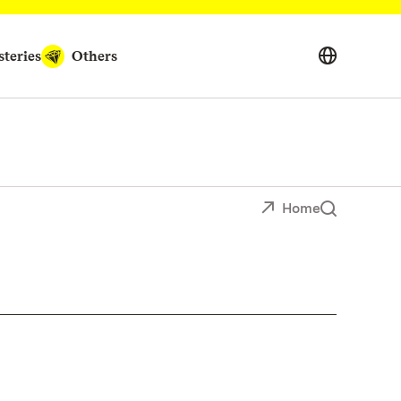
teries
Others
Home