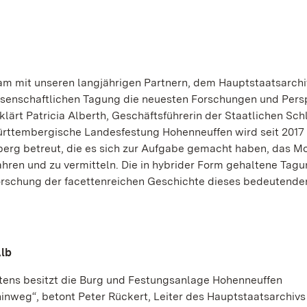
sam mit unseren langjährigen Partnern, dem Hauptstaatsarchi
wissenschaftlichen Tagung die neuesten Forschungen und Pers
lärt Patricia Alberth, Geschäftsführerin der Staatlichen Sch
ttembergische Landesfestung Hohenneuffen wird seit 2017 
erg betreut, die es sich zur Aufgabe gemacht haben, das 
hren und zu vermitteln. Die in hybrider Form gehaltene Tag
Erforschung der facettenreichen Geschichte dieses bedeutende
Alb
ens besitzt die Burg und Festungsanlage Hohenneuffen
nweg“, betont Peter Rückert, Leiter des Hauptstaatsarchivs