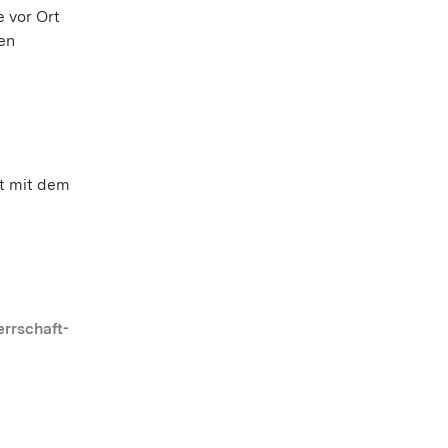
 vor Ort
en
rt mit dem
rrschaft-