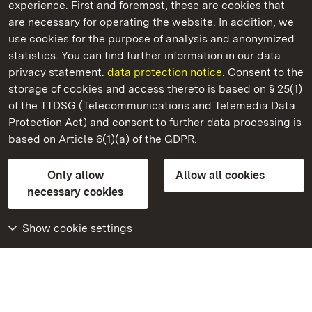
experience. First and foremost, these are cookies that
are necessary for operating the website. In addition, we
use cookies for the purpose of analysis and anonymized
State Palaces and Gardens of Baden-Wuerttemberg
statistics. You can find further information in our data
privacy statement.
data protection notice.
Consent to the
storage of cookies and access thereto is based on § 25(1)
of the TTDSG (Telecommunications and Telemedia Data
Staatliche Schlösser und Gärten Baden‑Württemberg
Protection Act) and consent to further data processing is
based on Article 6(1)(a) of the GDPR.
State Palaces and Gardens of Baden-Wuerttemberg
Only allow
Allow all cookies
Contact us
FAQ
Masthead
Data protection
necessary cookies
Declaration on barrier-free access
BITV-konform (geprüfte Seiten)
Show cookie settings
More
Home
Monuments
Visit our Facebook