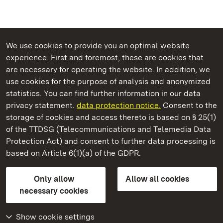
We use cookies to provide you an optimal website
experience. First and foremost, these are cookies that
are necessary for operating the website. In addition, we
use cookies for the purpose of analysis and anonymized
State Palaces and Gardens of Baden-Wuerttemberg
statistics. You can find further information in our data
privacy statement.
data protection notice.
Consent to the
storage of cookies and access thereto is based on § 25(1)
of the TTDSG (Telecommunications and Telemedia Data
Staatliche Schlösser und Gärten Baden‑Württemberg
Protection Act) and consent to further data processing is
based on Article 6(1)(a) of the GDPR.
State Palaces and Gardens of Baden-Wuerttemberg
Only allow
Allow all cookies
Contact us
FAQ
Masthead
Data protection
necessary cookies
Declaration on barrier-free access
BITV-konform (geprüfte Seiten)
Show cookie settings