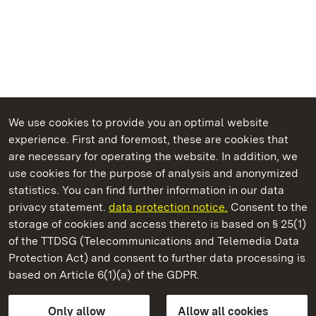
We use cookies to provide you an optimal website
experience. First and foremost, these are cookies that
are necessary for operating the website. In addition, we
use cookies for the purpose of analysis and anonymized
State Palaces and Gardens of Baden-Wuerttemberg
statistics. You can find further information in our data
privacy statement.
data protection notice.
Consent to the
storage of cookies and access thereto is based on § 25(1)
of the TTDSG (Telecommunications and Telemedia Data
Staatliche Schlösser und Gärten Baden‑Württemberg
Protection Act) and consent to further data processing is
based on Article 6(1)(a) of the GDPR.
State Palaces and Gardens of Baden-Wuerttemberg
Only allow
Allow all cookies