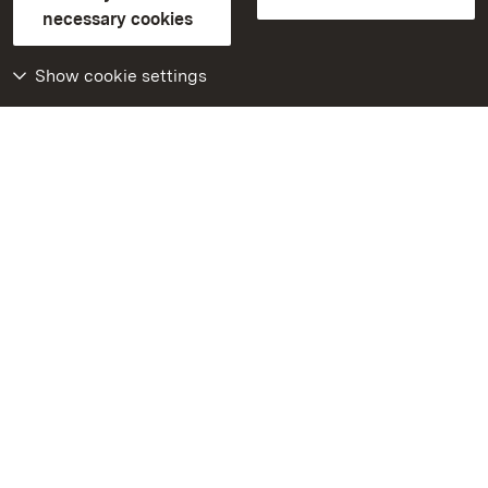
Contact us
FAQ
Masthead
Data protection
necessary cookies
Declaration on barrier-free access
BITV-konform (geprüfte Seiten)
Show cookie settings
More
Home
Monuments
Visit our Facebook
page
Visit our Instagram
page
Visit our YouTube
channel
Get to know our apps
Google Play Store
App Store for iPhone