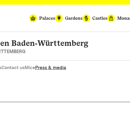
Palaces
Gardens
Castles
Monas
rten Baden‑Württemberg
RTTEMBERG
s
Contact us
Mice
Press & media