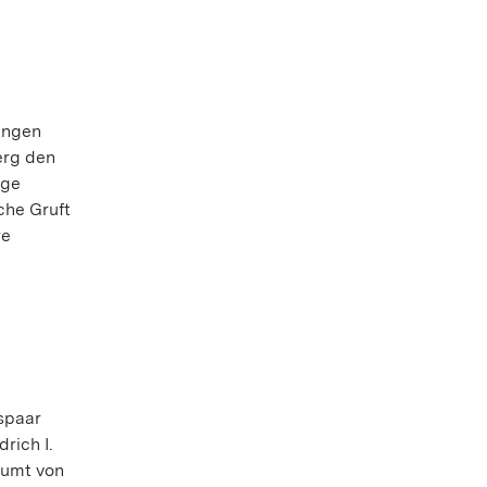
gungen
erg den
öge
che Gruft
re
spaar
rich I.
äumt von