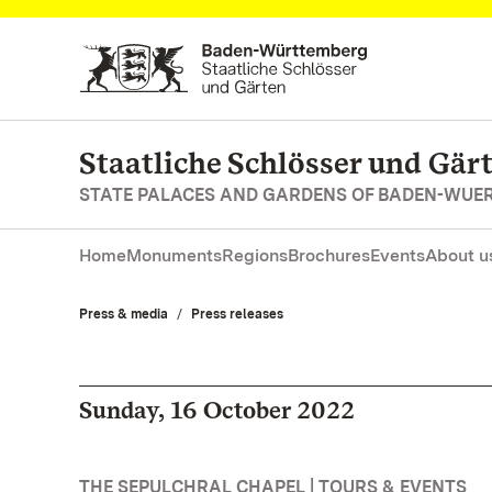
Navigate to main page
Staatliche Schlösser und Gä
STATE PALACES AND GARDENS OF BADEN-WUE
Home
Monuments
Regions
Brochures
Events
About u
Press & media
Press releases
Sunday, 16 October 2022
THE SEPULCHRAL CHAPEL | TOURS & EVENTS