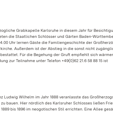
rzogliche Grabkapelle Karlsruhe in diesem Jahr für Besichti
eten die Staatlichen Schlösser und Gärten Baden-Württemb
14.00 Uhr lernen Gäste die Familiengeschichte der Großherz
irche. Außerdem ist der Abstieg in die sonst nicht zugängli
 bestattet. Für die Begehung der Gruft empfiehlt sich wärme
ng zur Teilnahme unter Telefon +49(0)62 21.6 58 88 15 ist
inz Ludwig Wilhelm im Jahr 1888 veranlasste das Großherzog
u bauen. Hier nördlich des Karlsruher Schlosses ließen Fried
889 bis 1896 im neogotischen Stil errichten. Eine Allee ges