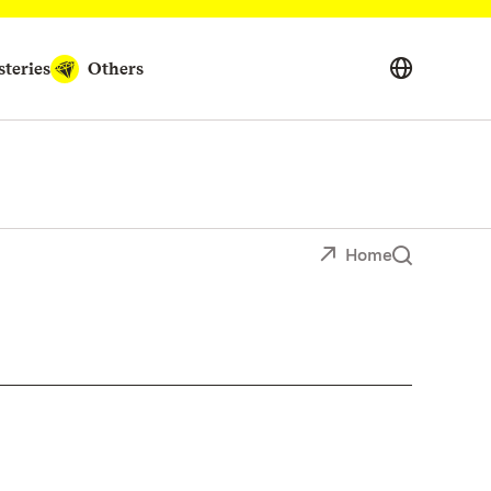
teries
Others
Home