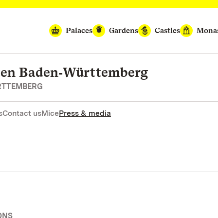
Palaces
Gardens
Castles
Monas
rten Baden‑Württemberg
RTTEMBERG
s
Contact us
Mice
Press & media
ONS