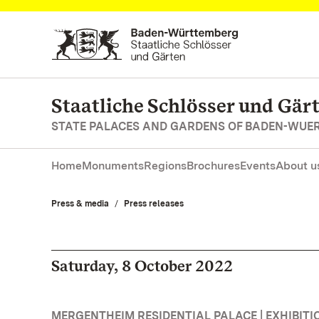
Navigate to main page
Staatliche Schlösser und Gä
STATE PALACES AND GARDENS OF BADEN-WUE
Home
Monuments
Regions
Brochures
Events
About u
Press & media
Press releases
Saturday, 8 October 2022
MERGENTHEIM RESIDENTIAL PALACE | EXHIBITI