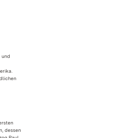
- und
erika.
dlichen
ersten
n, dessen
rzog Paul