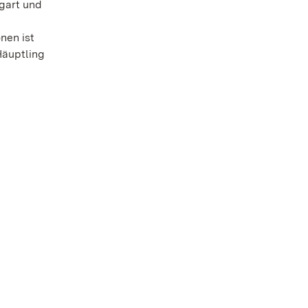
gart und
nen ist
Häuptling