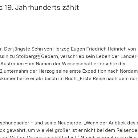
 19. Jahrhunderts zählt
. Der jüngste Sohn von Herzog Eugen Friedrich Heinrich von
ssin zu StolbergGedern, verschrieb sein Leben der Länder
 Australien – im Namen der Wissenschaft erforschte der
2 unternahm der Herzog seine erste Expedition nach Nordam
kumentierte er akribisch im Buch „Erste Reise nach dem nör
schungseifer – und seine Neugierde: „Wenn der Anblick des 
 gewährt, um wie viel größer ist er nicht bei dem Reisende
n Welt im Voraus beschäftigt ist.“ Gleich viermal reiste He