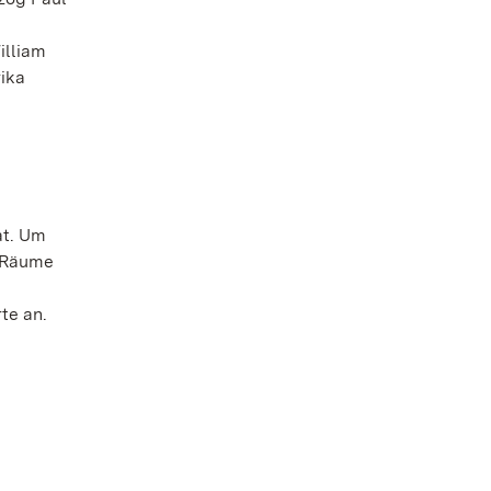
illiam
rika
at. Um
0 Räume
te an.