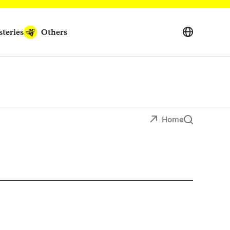
teries
Others
Home