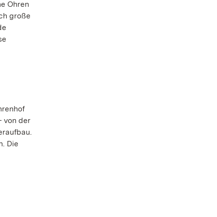
ne Ohren
rch große
de
se
hrenhof
– von der
eraufbau.
n. Die