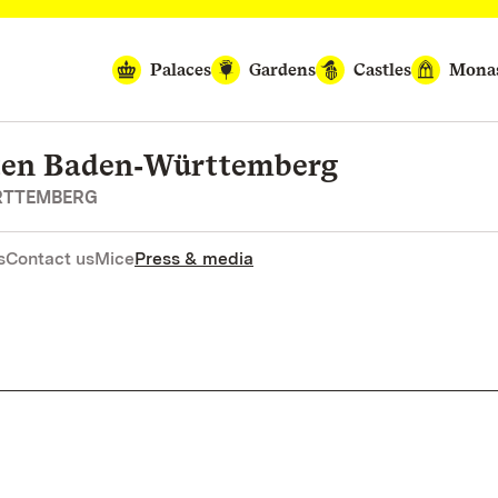
Palaces
Gardens
Castles
Monas
rten Baden‑Württemberg
RTTEMBERG
s
Contact us
Mice
Press & media