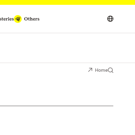
teries
Others
Home