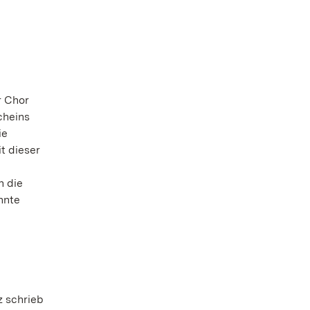
r Chor
cheins
ie
t dieser
n die
nnte
z schrieb