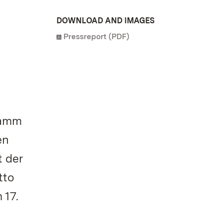
DOWNLOAD AND IMAGES
Pressreport (PDF)
ramm
en
t der
tto
 17.