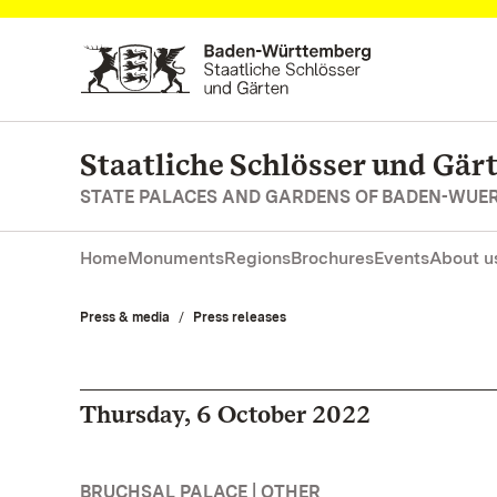
Navigate to main page
Staatliche Schlösser und Gä
STATE PALACES AND GARDENS OF BADEN-WUE
Home
Monuments
Regions
Brochures
Events
About u
Press & media
Press releases
Thursday, 6 October 2022
BRUCHSAL PALACE | OTHER