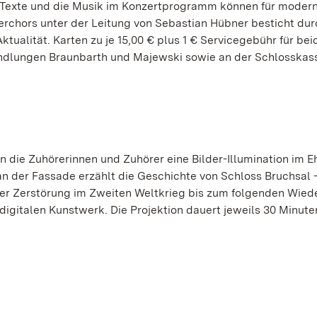
ie Texte und die Musik im Konzertprogramm können für moder
rchors unter der Leitung von Sebastian Hübner besticht du
tualität. Karten zu je 15,00 € plus 1 € Servicegebühr für bei
ndlungen Braunbarth und Majewski sowie an der Schlosskas
 die Zuhörerinnen und Zuhörer eine Bilder-Illumination im E
an der Fassade erzählt die Geschichte von Schloss Bruchsal 
r Zerstörung im Zweiten Weltkrieg bis zum folgenden Wied
igitalen Kunstwerk. Die Projektion dauert jeweils 30 Minute