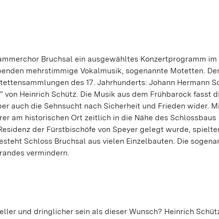
 Kammerchor Bruchsal ein ausgewähltes Konzertprogramm im
abenden mehrstimmige Vokalmusik, sogenannte Motetten. De
tettensammlungen des 17. Jahrhunderts: Johann Hermann S
k“ von Heinrich Schütz. Die Musik aus dem Frühbarock fasst d
ber auch die Sehnsucht nach Sicherheit und Frieden wider. Mi
er am historischen Ort zeitlich in die Nähe des Schlossbaus
Residenz der Fürstbischöfe von Speyer gelegt wurde, spielte
esteht Schloss Bruchsal aus vielen Einzelbauten. Die sogena
brandes vermindern.
eller und dringlicher sein als dieser Wunsch? Heinrich Schüt