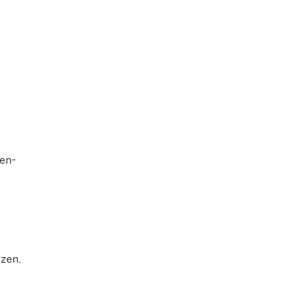
en-
tzen.