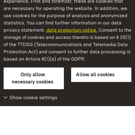
experience. First and foremost, these are cookies that
are necessary for operating the website. In addition, we
use cookies for the purpose of analysis and anonymized
State Palaces and Gardens of Baden-Wuerttemberg
statistics. You can find further information in our data
privacy statement.
data protection notice.
Consent to the
storage of cookies and access thereto is based on § 25(1)
of the TTDSG (Telecommunications and Telemedia Data
Staatliche Schlösser und Gärten Baden‑Württemberg
Protection Act) and consent to further data processing is
based on Article 6(1)(a) of the GDPR.
State Palaces and Gardens of Baden-Wuerttemberg
Only allow
Allow all cookies
Contact us
FAQ
Masthead
Data protection
necessary cookies
Declaration on barrier-free access
BITV-konform (geprüfte Seiten)
Show cookie settings
More
Home
Monuments
Visit our Facebook