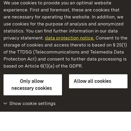
We use cookies to provide you an optimal website
experience. First and foremost, these are cookies that
are necessary for operating the website. In addition, we
use cookies for the purpose of analysis and anonymized
State Palaces and Gardens of Baden-Wuerttemberg
statistics. You can find further information in our data
privacy statement.
data protection notice.
Consent to the
storage of cookies and access thereto is based on § 25(1)
of the TTDSG (Telecommunications and Telemedia Data
Staatliche Schlösser und Gärten Baden‑Württemberg
Protection Act) and consent to further data processing is
based on Article 6(1)(a) of the GDPR.
State Palaces and Gardens of Baden-Wuerttemberg
Only allow
Allow all cookies
Contact us
FAQ
Masthead
Data protection
necessary cookies
Declaration on barrier-free access
BITV-konform (geprüfte Seiten)
Show cookie settings
More
Home
Monuments