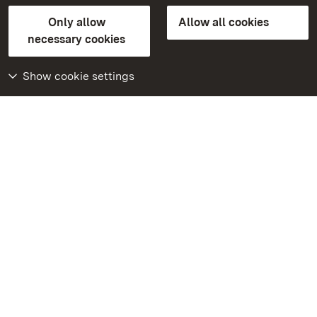
State Palaces and Gardens of Baden-Wuerttemberg
Only allow
Allow all cookies
Contact us
FAQ
Masthead
Data protection
necessary cookies
Declaration on barrier-free access
BITV-konform (geprüfte Seiten)
Show cookie settings
More
Home
Monuments
Visit our Facebook
page
Visit our Instagram
page
Visit our YouTube
channel
Get to know our apps
Google Play Store
App Store for iPhone