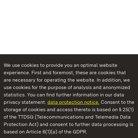
We use cookies to provide you an optimal website
experience. First and foremost, these are cookies that
are necessary for operating the website. In addition, we
use cookies for the purpose of analysis and anonymized
State Palaces and Gardens of Baden-Wuerttemberg
statistics. You can find further information in our data
privacy statement.
data protection notice.
Consent to the
storage of cookies and access thereto is based on § 25(1)
of the TTDSG (Telecommunications and Telemedia Data
Staatliche Schlösser und Gärten Baden‑Württemberg
Protection Act) and consent to further data processing is
based on Article 6(1)(a) of the GDPR.