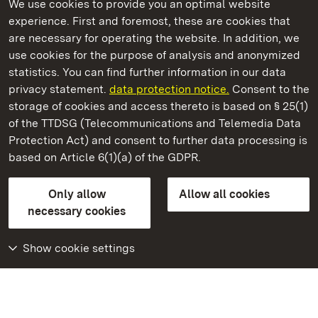
We use cookies to provide you an optimal website
experience. First and foremost, these are cookies that
are necessary for operating the website. In addition, we
use cookies for the purpose of analysis and anonymized
State Palaces and Gardens of Baden-Wuerttemberg
statistics. You can find further information in our data
privacy statement.
data protection notice.
Consent to the
storage of cookies and access thereto is based on § 25(1)
of the TTDSG (Telecommunications and Telemedia Data
Staatliche Schlösser und Gärten Baden‑Württemberg
Protection Act) and consent to further data processing is
based on Article 6(1)(a) of the GDPR.
State Palaces and Gardens of Baden-Wuerttemberg
Only allow
Allow all cookies
Contact us
FAQ
Masthead
Data protection
necessary cookies
Declaration on barrier-free access
BITV-konform (geprüfte Seiten)
Show cookie settings
More
Home
Monuments