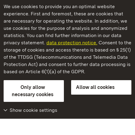
We use cookies to provide you an optimal website
experience. First and foremost, these are cookies that
are necessary for operating the website. In addition, we
use cookies for the purpose of analysis and anonymized
State Palaces and Gardens of Baden-Wuerttemberg
statistics. You can find further information in our data
privacy statement.
data protection notice.
Consent to the
storage of cookies and access thereto is based on § 25(1)
of the TTDSG (Telecommunications and Telemedia Data
Staatliche Schlösser und Gärten Baden‑Württemberg
Protection Act) and consent to further data processing is
based on Article 6(1)(a) of the GDPR.
State Palaces and Gardens of Baden-Wuerttemberg
Only allow
Allow all cookies
Contact us
FAQ
Masthead
Data protection
necessary cookies
Declaration on barrier-free access
BITV-konform (geprüfte Seiten)
Show cookie settings
More