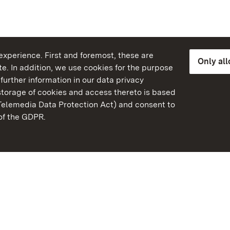
xperience. First and foremost, these are
Only al
e. In addition, we use cookies for the purpose
further information in our data privacy
torage of cookies and access thereto is based
Telemedia Data Protection Act) and consent to
emberg
 of the GDPR.
State Palaces and Garde
Baden-Wuerttemberg
Contact us
FAQ
Masthead
Data protection
Declaration on barrier-f
BITV-konform (geprüfte S