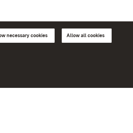
low necessary cookies
Allow all cookies
ns of
More
Home
Monuments
Visit our Facebook page
Visit our Instagram page
Visit our YouTube channel
ree access
Get to know our apps
eiten)