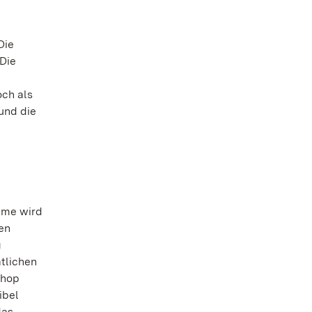
Die
 Die
e
och als
und die
ume wird
en
g
tlichen
shop
ibel
das