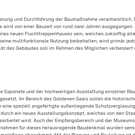
Planung und Durchführung der Baumaßnahme verantwortlich. 
s wird von einer Bauzeit von rund zwei Jahren ausgegangen.
ines neuen Fluchttreppenhauses sein, welches zukünftig all
eine multifunktionale Nutzung beibehalten, wird primär jed
tät des Gebäudes soll im Rahmen des Möglichen verbessert 
ie Exponate und der hochwertigen Ausstattung einzelner Rä
setzt. Im Bereich des Goldenen Saals sollen die historisch
h eine speziell angefertigte außenliegende Schutzverglasun
durch ein neues Ausstellungskonzept, welches von den Staa
earbeitet wird. Auch der Empfangsbereich und der Museum
aßnahmen für dieses herausragende Baudenkmal wurden sens
malpflege abgestimmt. Mit der Planung und Bauleitung ist 