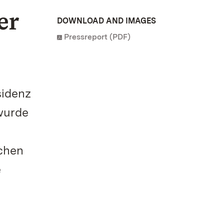
er
DOWNLOAD AND IMAGES
Pressreport (PDF)
sidenz
wurde
chen
e