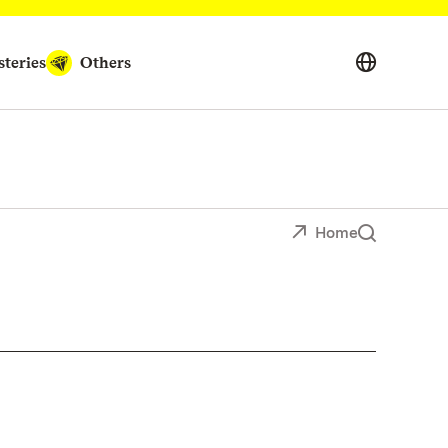
teries
Others
Home