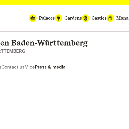
Palaces
Gardens
Castles
Monas
rten Baden‑Württemberg
RTTEMBERG
s
Contact us
Mice
Press & media