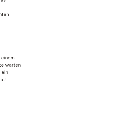
nten
i einem
te warten
 ein
att.