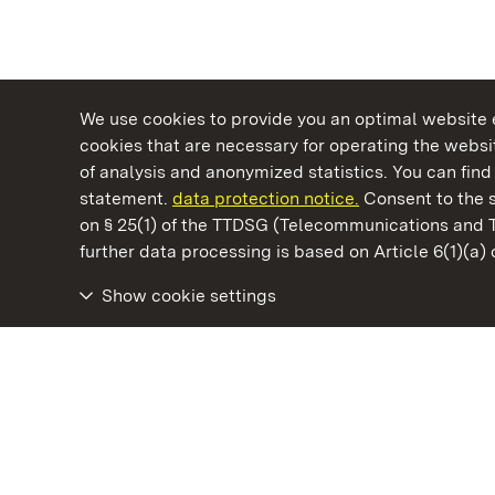
We use cookies to provide you an optimal website e
cookies that are necessary for operating the websit
of analysis and anonymized statistics. You can find 
statement.
data protection notice.
Consent to the s
on § 25(1) of the TTDSG (Telecommunications and 
State Palaces and Gardens of Baden-Wuertt
further data processing is based on Article 6(1)(a)
Show cookie settings
Staatliche Schlösser und Gärten Baden‑Württemberg