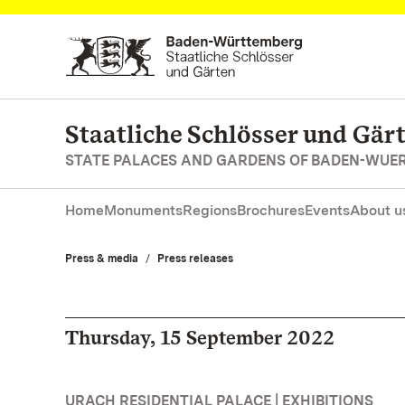
Navigate to main page
Staatliche Schlösser und Gä
STATE PALACES AND GARDENS OF BADEN-WUE
Home
Monuments
Regions
Brochures
Events
About u
Press & media
Press releases
Thursday, 15 September 2022
URACH RESIDENTIAL PALACE | EXHIBITIONS