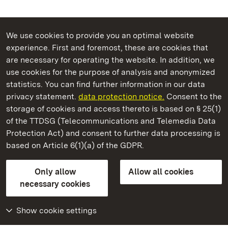
We use cookies to provide you an optimal website
experience. First and foremost, these are cookies that
are necessary for operating the website. In addition, we
use cookies for the purpose of analysis and anonymized
State Palaces and Gardens of Baden-Wuerttemberg
statistics. You can find further information in our data
privacy statement.
data protection notice.
Consent to the
storage of cookies and access thereto is based on § 25(1)
of the TTDSG (Telecommunications and Telemedia Data
Staatliche Schlösser und Gärten Baden‑Württemberg
Protection Act) and consent to further data processing is
based on Article 6(1)(a) of the GDPR.
State Palaces and Gardens of Baden-Wuerttemberg
Only allow
Allow all cookies
Contact us
FAQ
Masthead
Data protection
necessary cookies
Declaration on barrier-free access
BITV-konform (geprüfte Seiten)
Show cookie settings