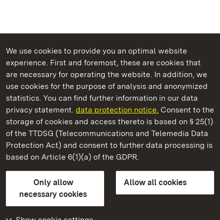
We use cookies to provide you an optimal website
experience. First and foremost, these are cookies that
are necessary for operating the website. In addition, we
use cookies for the purpose of analysis and anonymized
State Palaces and Gardens of Baden-Wuerttemberg
statistics. You can find further information in our data
privacy statement.
data protection notice.
Consent to the
storage of cookies and access thereto is based on § 25(1)
of the TTDSG (Telecommunications and Telemedia Data
Staatliche Schlösser und Gärten Baden‑Württemberg
Protection Act) and consent to further data processing is
based on Article 6(1)(a) of the GDPR.
State Palaces and Gardens of Baden-Wuerttemberg
Only allow
Allow all cookies
Contact us
FAQ
Masthead
Data protection
necessary cookies
Declaration on barrier-free access
BITV-konform (geprüfte Seiten)
Show cookie settings