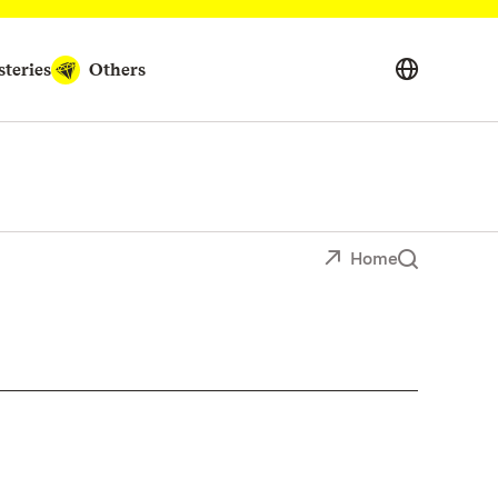
teries
Others
Home