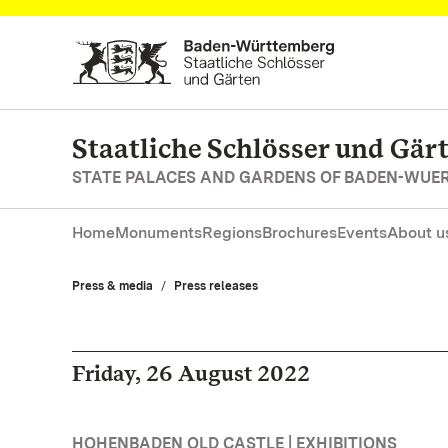
Navigate to main page
Staatliche Schlösser und Gä
STATE PALACES AND GARDENS OF BADEN-WUE
Home
Monuments
Regions
Brochures
Events
About u
Press & media
Press releases
Friday, 26 August 2022
HOHENBADEN OLD CASTLE | EXHIBITIONS