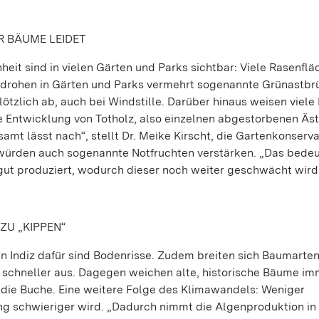
R BÄUME LEIDET
eit sind in vielen Gärten und Parks sichtbar: Viele Rasenflä
m drohen in Gärten und Parks vermehrt sogenannte Grünastbr
tzlich ab, auch bei Windstille. Darüber hinaus weisen viel
 Entwicklung von Totholz, also einzelnen abgestorbenen Äs
amt lässt nach“, stellt Dr. Meike Kirscht, die Gartenkonserva
 würden auch sogenannte Notfruchten verstärken. „Das bedeu
gut produziert, wodurch dieser noch weiter geschwächt wird
ZU „KIPPEN“
n Indiz dafür sind Bodenrisse. Zudem breiten sich Baumarten
 schneller aus. Dagegen weichen alte, historische Bäume im
r die Buche. Eine weitere Folge des Klimawandels: Weniger
ng schwieriger wird. „Dadurch nimmt die Algenproduktion i