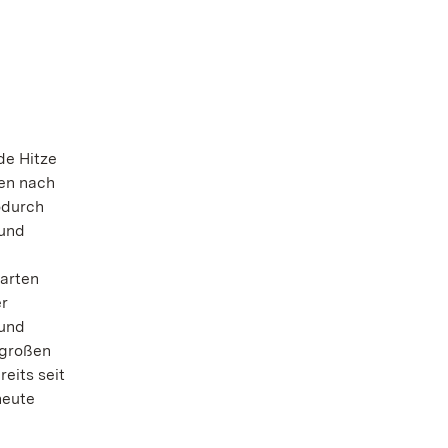
de Hitze
sen nach
odurch
 und
l
Garten
er
 und
 großen
eits seit
heute