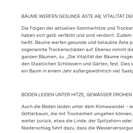
BÄUME WERFEN GESUNDE ÄSTE AB, VITALITÄT DE
Die Folgen der aktuellen Sommerhitze und Trockenh
haben sich gelb verfärbt und sind verdorrt. Zude
heißt: Bäume werfen gesunde und belaubte Äste plö
sogenannte Trockenschäden auf. Ebenso nimmt die
ganzen Bäumen, zu. „Die Vitalität der Bäume insges
den Staatlichen Schlössern und Gärten, fest. Dies
ein Baum in einem Jahr außergewöhnlich viel Saat
BÖDEN LEIDEN UNTER HITZE, GEWÄSSER DROHEN 
Auch die Böden leiden unter dem Klimawandel – ei
Götterbaum, die mit Trockenheit umgehen können,
weiter zurück, etwa die Linde, der Spitzahorn ode
Niederschlag führt dazu, dass die Wasserversorgu