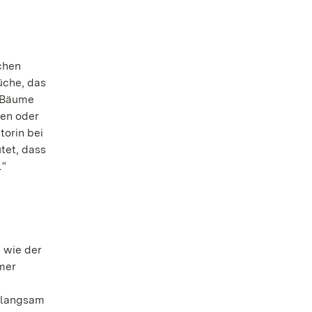
chen
üche, das
e Bäume
ten oder
torin bei
tet, dass
.“
 wie der
mer
n langsam