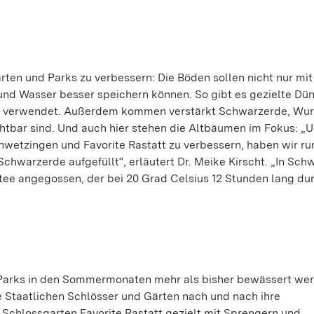
Gärten und Parks zu verbessern: Die Böden sollen nicht nur mi
nd Wasser besser speichern können. So gibt es gezielte D
st verwendet. Außerdem kommen verstärkt Schwarzerde, W
htbar sind. Und auch hier stehen die Altbäumen im Fokus: „
wetzingen und Favorite Rastatt zu verbessern, haben wir ru
Schwarzerde aufgefüllt“, erläutert Dr. Meike Kirscht. „In Sc
e angegossen, der bei 20 Grad Celsius 12 Stunden lang dur
 Parks in den Sommermonaten mehr als bisher bewässert we
e Staatlichen Schlösser und Gärten nach und nach ihre
hlossgarten Favorite Rastatt gezielt mit Sprengern und