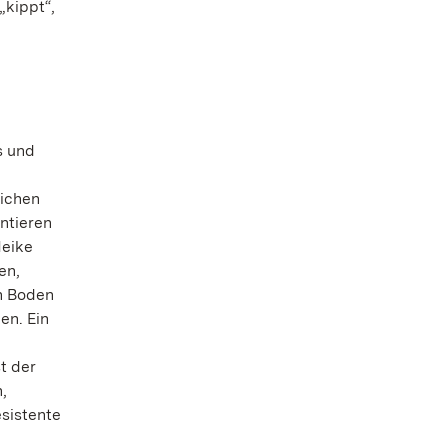
„kippt“,
s und
lichen
ntieren
Meike
en,
en Boden
en. Ein
t der
,
sistente