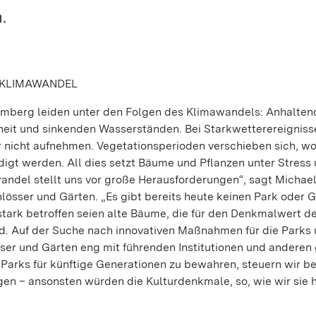
.
 KLIMAWANDEL
emberg leiden unter den Folgen des Klimawandels: Anhalten
heit und sinkenden Wasserständen. Bei Starkwetterereignis
nicht aufnehmen. Vegetationsperioden verschieben sich, w
igt werden. All dies setzt Bäume und Pflanzen unter Stress
wandel stellt uns vor große Herausforderungen“, sagt Michae
lösser und Gärten. „Es gibt bereits heute keinen Park oder 
tark betroffen seien alte Bäume, die für den Denkmalwert d
d. Auf der Suche nach innovativen Maßnahmen für die Parks
sser und Gärten eng mit führenden Institutionen und anderen
rks für künftige Generationen zu bewahren, steuern wir ber
en – ansonsten würden die Kulturdenkmale, so, wie wir sie 