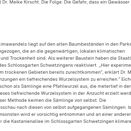
Dr. Meike Kirscht. Die Folge: Die Gefahr, dass ein Gewässer 
imawandels liegt auf den alten Baumbeständen in den Park
ezogen, die an die gegenwärtigen, lokalen klimatischen
nd Trockenheit sind. Als weiterer Baustein haben die Staat
des Schlossgarten Schwetzingens reaktiviert. „Hier experime
em trockenen Gebieten bereits zurechtkommen“, erklärt Dr. 
nzungen ein tiefreichendes Wurzelsystem zu erreichen.“ Eich
schon als Sämlinge eine Pfahlwurzel aus, die metertief in d
ses tiefreichende Wurzelsystem in der Anzucht erzielt werd
ieser Methode keimen die Sämlinge von selbst. Die
sschau nach diesen von selbst aufgegangenen Sämlingen. Is
Ansonsten wird er vorsichtig entnommen und an einer anderen
ür die Kastanienallee im Schlossgarten Schwetzingen klimare