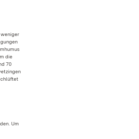
t weniger
üngungen
urmhumus
Um die
nd 70
hwetzingen
chlüftet
rden. Um