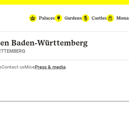
Palaces
Gardens
Castles
Monas
rten Baden‑Württemberg
RTTEMBERG
s
Contact us
Mice
Press & media